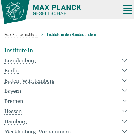
Hauptinhalt
Tog
nav
Max-Planck-Institute
Institute in den Bundesländern
Institute in
Brandenburg
Berlin
Baden-Württemberg
Bayern
Bremen
Hessen
Hamburg
Mecklenburg-Vorpommern