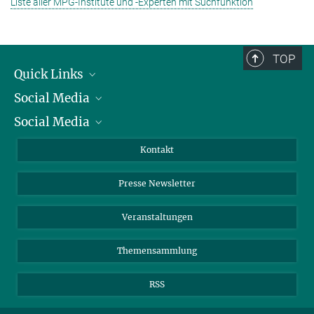
Liste aller MPG-Institute und -Experten mit Suchfunktion
TOP
Quick Links
Social Media
Präsident
Social Media
Zahlen und Fakten
Bluesky
Jahresbericht
Mastodon
Facebook
Kontakt
Einkauf
LinkedIn
Instagram
Presse Newsletter
Meldestelle Fehlverhalten
TikTok
YouTube
Netiquette
Veranstaltungen
Themensammlung
RSS