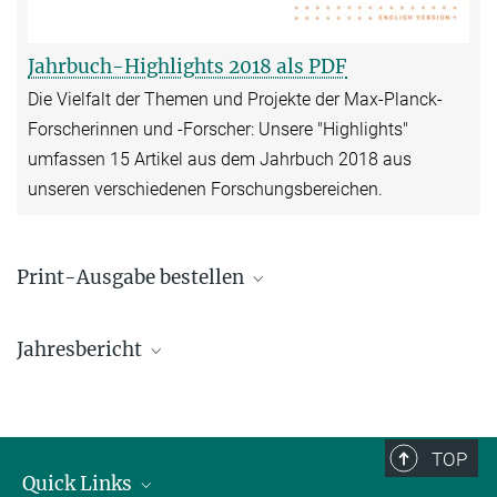
Jahrbuch-Highlights 2018 als PDF
Die Vielfalt der Themen und Projekte der Max-Planck-
Forscherinnen und -Forscher: Unsere "Highlights"
umfassen 15 Artikel aus dem Jahrbuch 2018 aus
unseren verschiedenen Forschungsbereichen.
Print-Ausgabe bestellen
Die gedruckten Highlights aus dem Jahrbuch können über
Jahresbericht
presse@gv.mpg.de
bestellt werden.
TOP
Quick Links