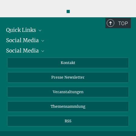
◼
TOP
Quick Links
Social Media
Präsident
Social Media
Zahlen und Fakten
Bluesky
Jahresbericht
Mastodon
Facebook
Kontakt
Einkauf
LinkedIn
Instagram
Presse Newsletter
Meldestelle Fehlverhalten
TikTok
YouTube
Netiquette
Veranstaltungen
Themensammlung
RSS