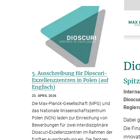
Di
5. Ausschreibung für Dioscuri-
Spit
Exzellenzzentren in Polen (auf
Englisch)
Interna
23. APRIL 2026
Dioscu
Die Max-Planck-Gesellschaft (MPG) und
Regier
das Nationale Wissenschaftszentrum
Polen (NCN) laden zur Einreichung von
Dabei g
Bewerbungen für zwei interdisziplinäre
Die Fin
Dioscuri-Exzellenzzentren im Rahmen der
innovat
fünften Ausschreibung ein. Die Zentren