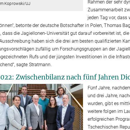
Rahmen der sehr dy
m Koprowski/UJ
Zusammenarbeit zwi
jeden Tag vor, dass 
können", betonte der deutsche Botschafter in Polen, Thomas Ba
, dass die Jagiellonen-Universität gut darauf vorbereitet ist, d
 Ausschreibung haben sich die drei am besten qualifizierten Ka
ngsvorschlägen zufällig um Forschungsgruppen an der Jagiello
gezeichneten Rufs und der jüngsten Investitionen in die Infrast
chend", sagte Stratmann.
 2022: Zwischenbilanz nach fünf Jahren Di
Fünf Jahre, nachdem 
und drei Jahre, nach
wurden, gibt es mittl
weitere folgen im L
erfolgreichen Progra
Tschechischen Republ