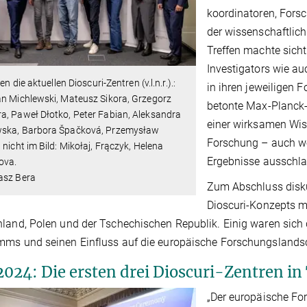
koordinatoren, Fors
der wissenschaftlic
Treffen machte sicht
Investigators wie 
ten die aktuellen Dioscuri-Zentren (v.l.n.r.).:
in ihren jeweiligen 
n Michlewski, Mateusz Sikora, Grzegorz
betonte Max-Planck-
a, Paweł Dłotko, Peter Fabian, Aleksandra
einer wirksamen Wis
ska, Barbora Špačková, Przemysław
Forschung – auch we
 nicht im Bild: Mikołaj, Frączyk, Helena
Ergebnisse ausschla
lova.
asz Bera
Zum Abschluss diskut
Dioscuri-Konzepts mi
land, Polen und der Tschechischen Republik. Einig waren sich 
ms und seinen Einfluss auf die europäische Forschungslandsc
2024: Die ersten drei Dioscuri-Zentren in
„Der europäische Fo