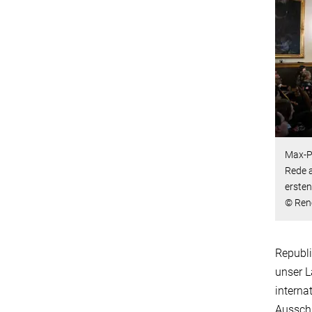
Max-Pl
Rede a
ersten
© René
Republi
unser L
interna
Ausschr