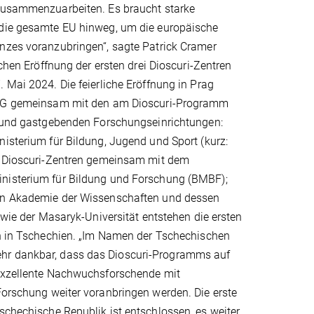
zusammenzuarbeiten. Es braucht starke
die gesamte EU hinweg, um die europäische
nzes voranzubringen“, sagte Patrick Cramer
ichen Eröffnung der ersten drei Dioscuri-Zentren
 Mai 2024. Die feierliche Eröffnung in Prag
MPG gemeinsam mit den am Dioscuri-Programm
n und gastgebenden Forschungseinrichtungen:
isterium für Bildung, Jugend und Sport (kurz:
e Dioscuri-Zentren gemeinsam mit dem
nisterium für Bildung und Forschung (BMBF);
en Akademie der Wissenschaften und dessen
sowie der Masaryk-Universität entstehen die ersten
en in Tschechien. „Im Namen der Tschechischen
ehr dankbar, dass das Dioscuri-Programms auf
, exzellente Nachwuchsforschende mit
 Forschung weiter voranbringen werden. Die erste
schechische Republik ist entschlossen, es weiter