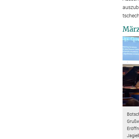
auszuba
tschec
März
Botsc
Grußwo
Eröffn
Jagiel