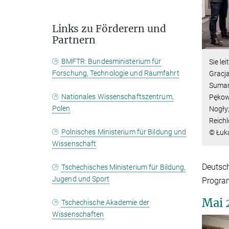
Links zu Förderern und
Partnern
BMFTR: Bundesministerium für
Sie lei
Forschung, Technologie und Raumfahrt
Gracja
Sumar
Nationales Wissenschaftszentrum,
Pękow
Polen
Nogły;
Reich
Polnisches Ministerium für Bildung und
© Łuk
Wissenschaft
Deutsch
Tschechisches Ministerium für Bildung,
Jugend und Sport
Program
Mai 
Tschechische Akademie der
Wissenschaften