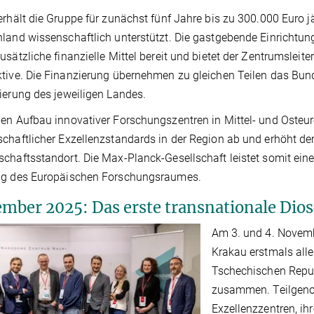
erhält die Gruppe für zunächst fünf Jahre bis zu 300.000 Euro j
land wissenschaftlich unterstützt. Die gastgebende Einrichtung
usätzliche finanzielle Mittel bereit und bietet der Zentrumsleite
tive. Die Finanzierung übernehmen zu gleichen Teilen das Bu
ierung des jeweiligen Landes.
en Aufbau innovativer Forschungszentren in Mittel- und Osteur
chaftlicher Exzellenzstandards in der Region ab und erhöht dere
chaftsstandort. Die Max-Planck-Gesellschaft leistet somit ein
ng des Europäischen Forschungsraumes.
mber 2025: Das erste transnationale Di
Am 3. und 4. Novemb
Krakau erstmals alle
Tschechischen Repu
zusammen. Teilgenom
Exzellenzzentren, i