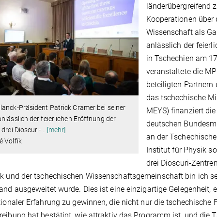
länderübergreifend 
Kooperationen über 
Wissenschaft als Ga
anlässlich der feierl
in Tschechien am 17.
veranstaltete die 
beteiligten Partner
das tschechische Min
anck-Präsident Patrick Cramer bei seiner
MEYS) finanziert di
nlässlich der feierlichen Eröffnung der
deutschen Bundesmi
 drei Dioscuri-
…
[mehr]
an der Tschechisch
 Volfík
Institut für Physik 
drei Dioscuri-Zentr
k und der tschechischen Wissenschaftsgemeinschaft bin ich s
and ausgeweitet wurde. Dies ist eine einzigartige Gelegenheit
tionaler Erfahrung zu gewinnen, die nicht nur die tschechische
eibung hat bestätigt, wie attraktiv das Programm ist, und die T