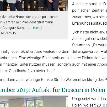
Ausschreibung läuft
polnischen Zentren
zusammen, wo sie a
n der Leiter*innen der ersten polnischen
ri-Zentren mit Präsident Stratmann
Erfahrungsaustausch
.r.): Grzegorz Sumara,
…
[mehr]
„Ich hätte nicht erwa
se Vernillo
Zeit so gut entwicke
Stratmann. „Es wurd
mitglieder rekrutiert und weitere Fördermittel eingeworben – 
änkungen. Eine wichtige Erkenntnis aus unserer Diskussion war,
ur finanziell unterstützen müssen, sondern auch mit einer Anb
nck-Gesellschaft zu bieten hat.“
ind dann auch wichtige Punkte für die Weiterentwicklung des
ember 2019: Auftakt für Dioscuri in Polen
Umgesetzt wird das 
Polen, wo seit 2018 