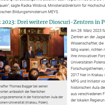
uen", sagte Radka Wildová, Ministerialdirektorin für Hochsc
hischen Bildungsministerium MEYS.
 2023: Drei weitere Dioscuri-Zentren in P
Am 28. März 2023 fan
Zentren an der Jagie
Wissenschaftler, di
tätig waren, richten
ihre innovativen Fo
Universitäten Polens
Forschungsthemen, d
2017 hier in Krakau 
MPG und Initiator vo
hafter Thomas Bagger bei seinen
historischen Aula d
rten anlässlich der feierlichen
aus verschiedenen F
ungszeremonie in der historischen Aula der
der lokalen Regierun
lonen-Universität (Krakau, Polen).