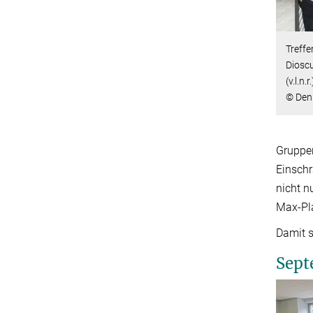
Treffe
Dioscu
(v.l.n
© Deni
Gruppen
Einschr
nicht n
Max-Pla
Damit s
Sept