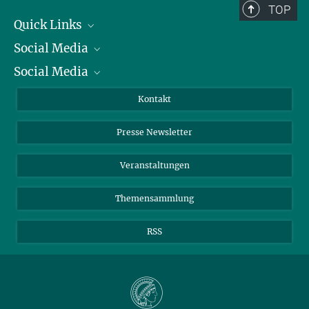
+49 89 2108-2134
TOP
sabine.ziegler@...
Quick Links
Max Planck Society, Munich
Social Media
Präsident
Social Media
Zahlen und Fakten
Bluesky
Jahresbericht
Mastodon
Facebook
Kontakt
Einkauf
LinkedIn
Instagram
Presse Newsletter
Meldestelle Fehlverhalten
TikTok
YouTube
Netiquette
Veranstaltungen
Themensammlung
RSS