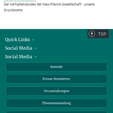
Der Verhaltenskodex der Max-Planck-Gesellschaft - unsere
Grundwerte.
TOP
Quick Links
Social Media
Präsident
Social Media
Zahlen und Fakten
Bluesky
Jahresbericht
Mastodon
Facebook
Kontakt
Einkauf
LinkedIn
Instagram
Presse Newsletter
Meldestelle Fehlverhalten
TikTok
YouTube
Netiquette
Veranstaltungen
Themensammlung