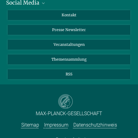
Social Media
Zahlen und Fakten
Bluesky
Jahresbericht
Mastodon
Facebook
Kontakt
Einkauf
LinkedIn
Instagram
Presse Newsletter
Meldestelle Fehlverhalten
TikTok
YouTube
Netiquette
Veranstaltungen
Themensammlung
RSS
MAX-PLANCK-GESELLSCHAFT
Sitemap
Impressum
Datenschutzhinweis