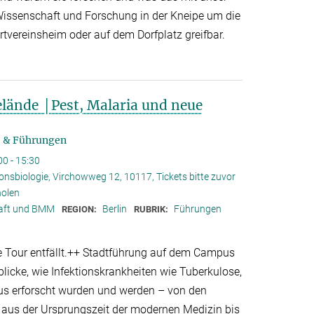
 Wissenschaft und Forschung in der Kneipe um die
tvereinsheim oder auf dem Dorfplatz greifbar.
lände │Pest, Malaria und neue
 & Führungen
00 - 15:30
ionsbiologie, Virchowweg 12, 10117, Tickets bitte zuvor
holen
haft und BMM
Berlin
Führungen
REGION:
RUBRIK:
te Tour entfällt.++ Stadtführung auf dem Campus
blicke, wie Infektionskrankheiten wie Tuberkulose,
s erforscht wurden und werden – von den
us der Ursprungszeit der modernen Medizin bis