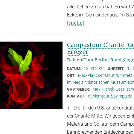
aller Leben zu tun hat. So wird
Ecke, im Gemeindehaus, im Spor
[mehr]
Campustour Charité-Ge
Erreger
DahlemTour Berlin│Rundgänge
13.09.2026
14:
DATUM:
UHRZEIT:
Max-Planck-Institut für Infekt
ORT:
im Medizinhistorischen Museum ab
Max-Planck-Gesellsc
GASTGEBER:
dahlemtour@gv.mpg.de
KONTAKT:
++ Die für den 9.8. angekündig
der Charité-Mitte. Wir geben Ein
Malaria und Co. auf dem Campu
bahnbrechenden Entdeckungen a