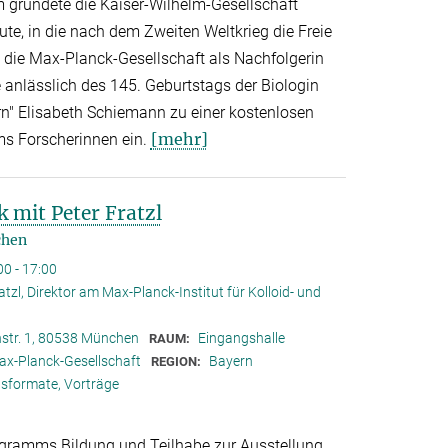
gründete die Kaiser-Wilhelm-Gesellschaft
ute, in die nach dem Zweiten Weltkrieg die Freie
t die Max-Planck-Gesellschaft als Nachfolgerin
 anlässlich des 145. Geburtstags der Biologin
rn" Elisabeth Schiemann zu einer kostenlosen
[mehr]
ms Forscherinnen ein.
 mit Peter Fratzl
chen
00 - 17:00
ratzl, Direktor am Max-Planck-Institut für Kolloid- und
nstr. 1, 80538 München
Eingangshalle
RAUM:
ax-Planck-Gesellschaft
Bayern
REGION:
sformate, Vorträge
rogramms Bildung und Teilhabe zur Ausstellung