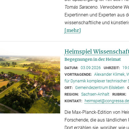
Tomás Saraceno. Verwobene We
Expertinnen und Experten aus 
wissenschaftliche und künstleri
[mehr]
Heimspiel Wissenschaf
Begegnungen in der Heimat
03.09.2026
19:
DATUM:
UHRZEIT:
Alexander Klimek, W
VORTRAGENDE:
für Dynamik komplexer technischer
Gemeindezentrum Eilsleben
ORT:
Sachsen-Anhalt
REGION:
RUBRIK:
heimspiel@congressa.de
KONTAKT:
Die Max-Planck-Edition von Hei
Forschende, die aus ländlichen
Dort erzählen sie, worüber, wie