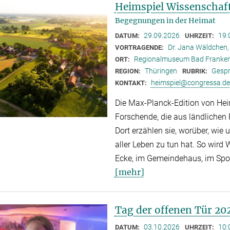
Heimspiel Wissenschaf
Begegnungen in der Heimat
29.09.2026
19:
DATUM:
UHRZEIT:
Dr. Jana Wäldchen,
VORTRAGENDE:
Regionalmuseum Bad Franke
ORT:
Thüringen
Gespr
REGION:
RUBRIK:
heimspiel@congressa.de
KONTAKT:
Die Max-Planck-Edition von Hei
Forschende, die aus ländlichen
Dort erzählen sie, worüber, wie
aller Leben zu tun hat. So wird
Ecke, im Gemeindehaus, im Spor
[mehr]
Tag der offenen Tür 20
03.10.2026
10:
DATUM:
UHRZEIT: