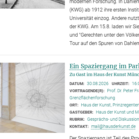
modernen Forschung. In Dahlem 
(KWG) ab 1912 ihre ersten Instit
Universität einzog. Andere nutz
der KWG. Am 15.8. laden wir Sie
und "Gerechten unter den Völke
Tour auf den Spuren von Dahle
Ein Spaziergang im Park
Zu Gast im Haus der Kunst Mün
30.08.2026
16:
DATUM:
UHRZEIT:
Prof. Dr. Peter F
VORTRAGENDE(R):
Grenzflächenforschung
Haus der Kunst, Prinzregente
ORT:
Haus der Kunst und M
GASTGEBER:
Gesprächs- und Diskussion
RUBRIK:
mail@hausderkunst.de
KONTAKT:
Der Spaziergang ist Teil des P