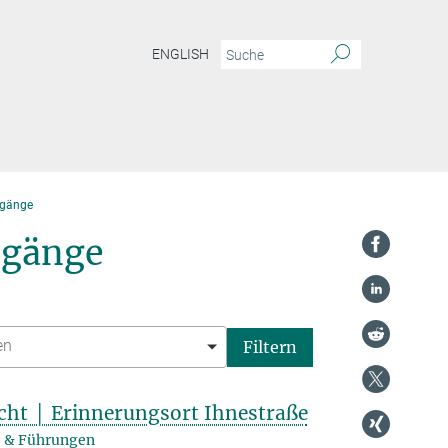
ENGLISH
dgänge
dgänge
cht │ Erinnerungsort Ihnestraße
 & Führungen