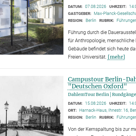
07.08.2026
14:
DATUM:
UHRZEIT:
Max-Planck-Gesellschaf
GASTGEBER:
Berlin
Führunge
REGION:
RUBRIK:
Führung durch die Dauerausstel
für Anthropologie, menschliche 
Gebäude befindet sich heute das 
[mehr]
Freien Universität.
Campustour Berlin-Dah
"Deutschen Oxford"
DahlemTour Berlin│Rundgänge
15.08.2026
14:
DATUM:
UHRZEIT:
Harnack-Haus, Ihnestr. 16, Be
ORT:
Berlin
Führunge
REGION:
RUBRIK:
Von der Kernspaltung bis zur mo