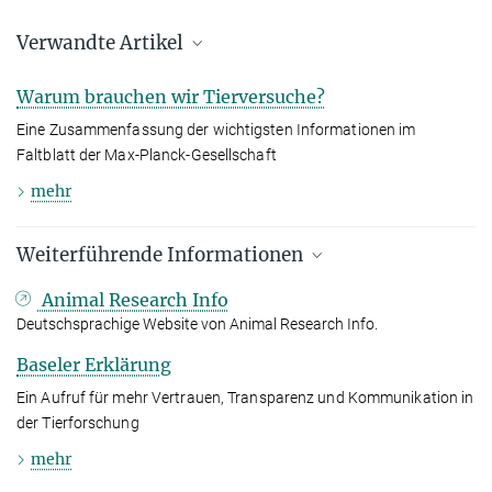
Verwandte Artikel
Warum brauchen wir Tierversuche?
Eine Zusammenfassung der wichtigsten Informationen im
Faltblatt der Max-Planck-Gesellschaft
mehr
Weiterführende Informationen
3R‘s Implementation Award für Ronald Naumann
Animal Research Info
17. DEZEMBER 2025
Tierversuche verstehen
Deutschsprachige Website von Animal Research Info.
Der Wissenschaftler hat eine Methode entwickelt, mit der sich die
Eine Informationsinitiative der Wissenschaft
Zahl von Versuchstieren in der Forschung verringern lässt
Baseler Erklärung
mehr
Ein Aufruf für mehr Vertrauen, Transparenz und Kommunikation in
Pro-Test Deutschland
der Tierforschung
Eine Stimme für die Wissenschaft
mehr
Max-Planck-Gesellschaft verabschiedet
Grundsatzerklärung zu Tierversuchen