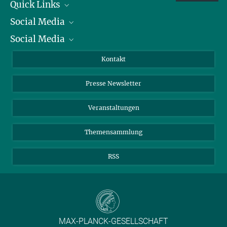
Quick Links
Social Media
Präsident
Social Media
Zahlen und Fakten
Bluesky
Jahresbericht
Mastodon
Facebook
Kontakt
Einkauf
LinkedIn
Instagram
Presse Newsletter
Meldestelle Fehlverhalten
TikTok
YouTube
Netiquette
Veranstaltungen
Themensammlung
RSS
MAX-PLANCK-GESELLSCHAFT