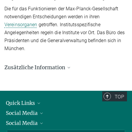
Die für das Funktionieren der Max-Planck-Gesellschaft
notwendigen Entscheidungen werden in ihren
Vereinsorganen
getroffen. Institutsspezifische
Angelegenheiten regeln die Institute vor Ort. Das Büro des
Präsidenten und die Generalverwaltung befinden sich in
München.
Zusätzliche Information
Satzung der Max-Planck-Gesellschaft
1. JANUAR 2024
TOP
Die Satzung der Max-Planck-Gesellschaft regelt alle Aufgaben und
Quick Links
Befugnisse der jeweiligen Organe und Gremien.
Social Media
Präsident
Social Media
Zahlen und Fakten
Bluesky