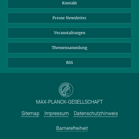
Jahresbericht
Mastodon
Facebook
Kontakt
Einkauf
LinkedIn
Instagram
Presse Newsletter
Meldestelle Fehlverhalten
TikTok
YouTube
Netiquette
Veranstaltungen
Themensammlung
RSS
MAX-PLANCK-GESELLSCHAFT
Sitemap
Impressum
Datenschutzhinweis
Barrierefreiheit