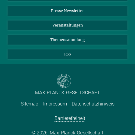
Einkauf
LinkedIn
Instagram
Tierpfleger (m/w/d), Fachrichtung Forschung und
Presse Newsletter
Meldestelle Fehlverhalten
TikTok
YouTube
Klinik
Netiquette
Veranstaltungen
Max-Planck-Institut für Biochemie, Martinsried
6. August 2026
Themensammlung
zur Stellenbörse
RSS
MAX-PLANCK-GESELLSCHAFT
Sitemap
Impressum
Datenschutzhinweis
Barrierefreiheit
2026, Max-Planck-Gesellschaft