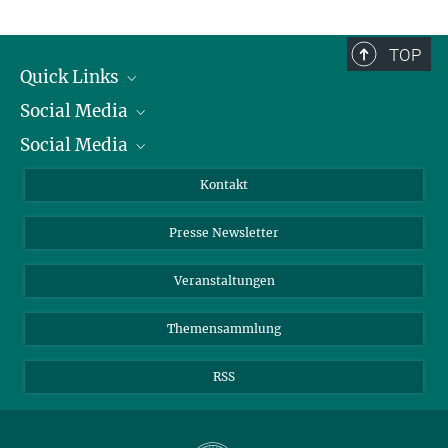
TOP
Quick Links
Social Media
Präsident
Social Media
Zahlen und Fakten
Bluesky
Jahresbericht
Mastodon
Facebook
Kontakt
Einkauf
LinkedIn
Instagram
Presse Newsletter
Meldestelle Fehlverhalten
TikTok
YouTube
Netiquette
Veranstaltungen
Themensammlung
RSS