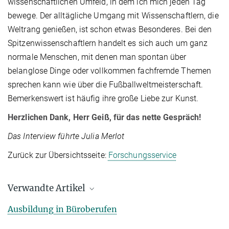
wissenschaftlichen Umfeld, in dem ich mich jeden Tag
bewege. Der alltägliche Umgang mit Wissenschaftlern, die
Weltrang genießen, ist schon etwas Besonderes. Bei den
Spitzenwissenschaftlern handelt es sich auch um ganz
normale Menschen, mit denen man spontan über
belanglose Dinge oder vollkommen fachfremde Themen
sprechen kann wie über die Fußballweltmeisterschaft.
Bemerkenswert ist häufig ihre große Liebe zur Kunst.
Herzlichen Dank, Herr Geiß, für das nette Gespräch!
Das Interview führte Julia Merlot
Zurück zur Übersichtsseite:
Forschungsservice
Verwandte Artikel
MPI für Softwaresysteme, Standort Saarbrücken
Ausbildung in Büroberufen
MPI für Informatik