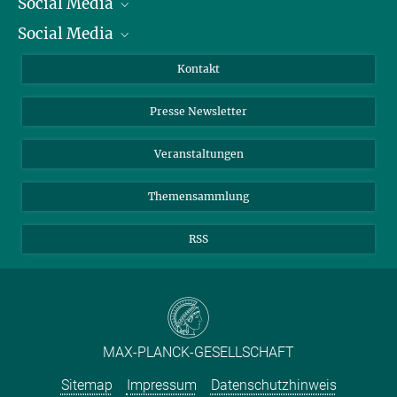
Social Media
Präsident
Social Media
Zahlen und Fakten
Bluesky
Jahresbericht
Mastodon
Facebook
Kontakt
Einkauf
LinkedIn
Instagram
Presse Newsletter
Meldestelle Fehlverhalten
TikTok
YouTube
Netiquette
Veranstaltungen
Themensammlung
RSS
MAX-PLANCK-GESELLSCHAFT
Sitemap
Impressum
Datenschutzhinweis