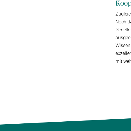
Koop
Zugleic
Noch da
Gesells
ausgesc
Wissens
exzelle
mit wei