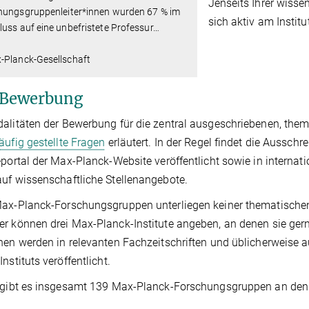
Jenseits Ihrer wisse
hungsgruppenleiter*innen wurden 67 % im
sich aktiv am Institu
uss auf eine unbefristete Professur
…
-Planck-Gesellschaft
 Bewerbung
alitäten der Bewerbung für die zentral ausgeschriebenen, t
äufig gestellte Fragen
erläutert. In der Regel findet die Ausschr
eportal der Max-Planck-Website veröffentlicht sowie in internat
uf wissenschaftliche Stellenangebote.
Max-Planck-Forschungsgruppen unterliegen keiner thematische
r können drei Max-Planck-Institute angeben, an denen sie gern
nen werden in relevanten Fachzeitschriften und üblicherweise au
nstituts veröffentlicht.
 gibt es insgesamt 139 Max-Planck-Forschungsgruppen an den I