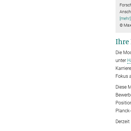
Forsc
Anschl
[mehr]
© Max
Ihre
Die Mod
unter
H
Karrier
Fokus a
Diese 
Bewerbe
Positio
Planck-I
Derzeit