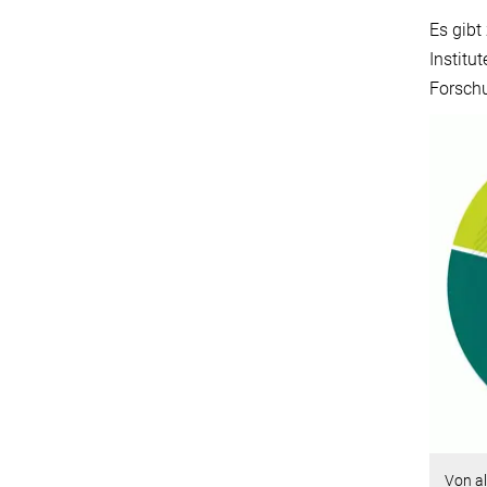
Es gibt
Institu
Forschu
Von a