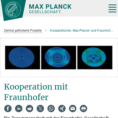
Hauptinhalt
Tog
nav
Zentral geförderte Projekte
Kooperationen: Max-Planck- und Fraunhofer-Institute
Kooperation mit
Fraunhofer