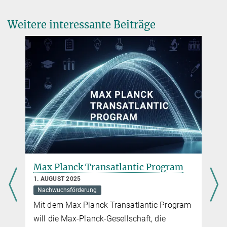
Lise-Meitner-Gruppen
Die Lise-Meitner-Gruppenleiterinnen und ihre Forschungsvorhaben
Weitere interessante Beiträge
im Porträt
Pionierinnen der Wissenschaft
Max-Planck-Wissenschaftlerinnen sprechen über ihre historischen
Vorbilder: Frauen, die Außergewöhnliches für ihre Disziplin geleistet
haben, allen Widerständen zum Trotz
mehr
Max Planck Transatlantic Program
1. AUGUST 2025
Nachwuchsförderung
Mit dem
Max Planck Transatlantic Program
will die Max-Planck-Gesellschaft, die