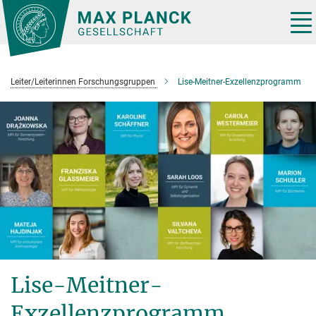
Hauptinhalt
Tog
nav
Leiter/Leiterinnen Forschungsgruppen
Lise-Meitner-Exzellenzprogramm
Lise-Meitner-
Exzellenzprogramm