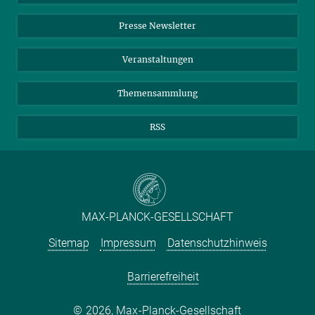
Einkauf
LinkedIn
Instagram
Presse Newsletter
Meldestelle Fehlverhalten
TikTok
YouTube
Netiquette
Veranstaltungen
Themensammlung
RSS
MAX-PLANCK-GESELLSCHAFT
Sitemap
Impressum
Datenschutzhinweis
Barrierefreiheit
2026, Max-Planck-Gesellschaft