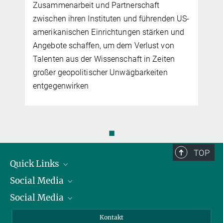
Zusammenarbeit und Partnerschaft
zwischen ihren Instituten und führenden US-
amerikanischen Einrichtungen stärken und
Angebote schaffen, um dem Verlust von
Talenten aus der Wissenschaft in Zeiten
großer geopolitischer Unwägbarkeiten
entgegenwirken
◼
TOP
Quick Links
Social Media
Präsident
Social Media
Zahlen und Fakten
Bluesky
Jahresbericht
Mastodon
Facebook
Kontakt