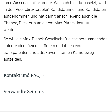
ihrer Wissenschaftskarriere. Wer sich hier durchsetzt, wird
in den Pool „direktorabler“ Kandidatinnen und Kandidaten
aufgenommen und hat damit anschließend auch die
Chance, Direktorin an einem Max-Planck-Institut zu
werden.
So will die Max-Planck-Gesellschaft diese herausragenden
Talente identifizieren, fördern und ihnen einen
transparenten und attraktiven internen Karriereweg
aufzeigen.
Kontakt und FAQ
Bei Fragen zum Lise-Meitner-Exzellenzprogramm wenden Sie sich
Verwandte Seiten
bitte an folgende E-Mail-Adresse:
lme@gv.mpg.de
.
FAQs zum Lise-Meitner-Exzellenzprogramm
Nur auf Englisch