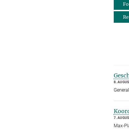
Fo
Re
Gesch
8. AUGUS
General
Koor
7. AUGUS
Max-Pla