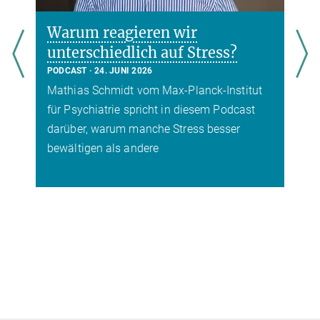
Warum reagieren wir
unterschiedlich auf Stress?
PODCAST
24. JUNI 2026
Mathias Schmidt vom Max-Planck-Institut
für Psychiatrie spricht in diesem Podcast
t
darüber, warum manche Stress besser
bewältigen als andere
r