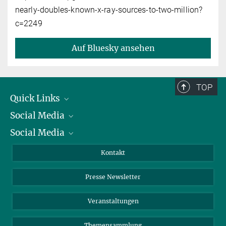
nearly-doubles-known-x-ray-sources-to-two-million?
c=2249
Auf Bluesky ansehen
TOP
Quick Links
Social Media
Präsident
Social Media
Zahlen und Fakten
Bluesky
Jahresbericht
Mastodon
Facebook
Kontakt
Einkauf
LinkedIn
Instagram
Presse Newsletter
Meldestelle Fehlverhalten
TikTok
YouTube
Netiquette
Veranstaltungen
Themensammlung