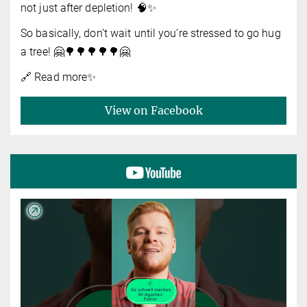
not just after depletion! 🧠✨
So basically, don’t wait until you’re stressed to go hug
a tree! 🤗🌳🌳🌳🌳🌳🤗
🔗 Read more✨️
View on Facebook