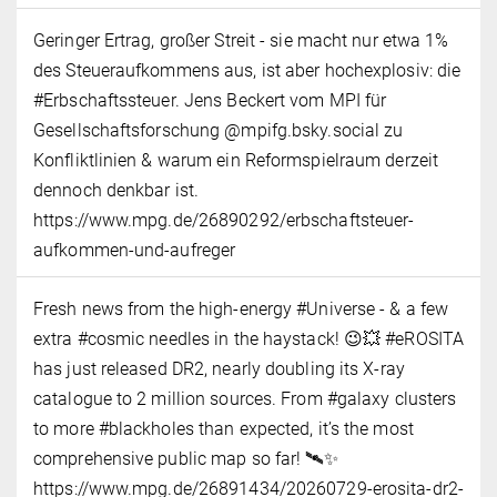
Geringer Ertrag, großer Streit - sie macht nur etwa 1%
des Steueraufkommens aus, ist aber hochexplosiv: die
#Erbschaftssteuer. Jens Beckert vom MPI für
Gesellschaftsforschung @mpifg.bsky.social zu
Konfliktlinien & warum ein Reformspielraum derzeit
dennoch denkbar ist.
https://www.mpg.de/26890292/erbschaftsteuer-
aufkommen-und-aufreger
Fresh news from the high-energy #Universe - & a few
extra #cosmic needles in the haystack! 😉💥 #eROSITA
has just released DR2, nearly doubling its X-ray
catalogue to 2 million sources. From #galaxy clusters
to more #blackholes than expected, it’s the most
comprehensive public map so far! 🛰️✨
https://www.mpg.de/26891434/20260729-erosita-dr2-