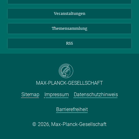
Meldestelle Fehlverhalten
TikTok
YouTube
Netiquette
Veranstaltungen
Themensammlung
RSS
MAX-PLANCK-GESELLSCHAFT
Sitemap
Impressum
Datenschutzhinweis
Barrierefreiheit
2026, Max-Planck-Gesellschaft