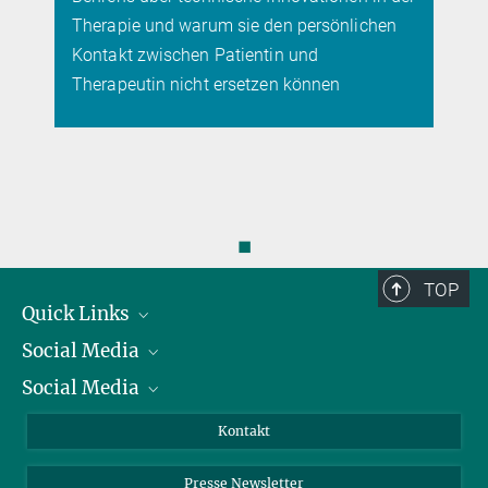
Therapie und warum sie den persönlichen
Kontakt zwischen Patientin und
Therapeutin nicht ersetzen können
◼
TOP
Quick Links
Social Media
Präsident
Social Media
Zahlen und Fakten
Bluesky
Jahresbericht
Mastodon
Facebook
Kontakt
Einkauf
LinkedIn
Instagram
Presse Newsletter