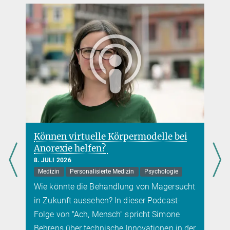
8. MAI 2025
Einem Forschungsteam des Max-Planck-Instituts für
Höhere Erfolgsquoten bei künstlicher Befruchtung
Multidisziplinäre Naturwissenschaften ist es erstmals gelungen,
29. APRIL 2025
den gesamten Prozess des Eisprungs in Follikeln einer Maus zu
Max-Planck-Start-up Ovo Labs entwickelt Medikamente, die
filmen. Was bedeutet das für die Fruchtbarkeitsforschung?
Fruchtbarkeitsbehandlungen verbessern sollen
mehr
mehr
Können virtuelle Körpermodelle bei
Anorexie helfen?
8. JULI 2026
Medizin
Personalisierte Medizin
Psychologie
Wie könnte die Behandlung von Magersucht
in Zukunft aussehen? In dieser Podcast-
Folge von "Ach, Mensch" spricht Simone
Behrens über technische Innovationen in der