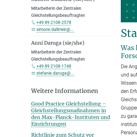
Mitarbeiterin der Zentralen
Gleichstellungsbeauftragten
+49 89 2108-2578
St
simone.dallmeir@...
Anni Daruga (sie/she)
Was 
Mitarbeiterin der Zentralen
Fors
Gleichstellungsbeauftragten
Die Ang
+49 89 2108-1748
stefanie.daruga@...
und auf
Wissens
Weitere Informationen
den Erf
Gleichs
Good Practice Gleichstellung –
Gruppen
Gleichstellungsmaßnahmen in
zu gara
den Max-Planck-Instituten und
Einrichtungen
institu
Persona
Richtlinie zum Schutz vor