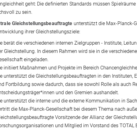
gleichheit geht: Die definierten Standards müssen Spielräume
hsvoll zu sein.
trale Gleichstellungsbeauftragte
unterstützt die Max-Planck-G
ntwicklung ihrer Gleichstellungsziele:
ie berät die verschiedenen internen Zielgruppen - Institute, Leitu
er Gleichstellung. In diesem Rahmen wird sie in die verschieden
esellschaft eingeladen.
ie initiiert Maßnahmen und Projekte im Bereich Chancengleichhei
ie unterstützt die Gleichstellungsbeauftragten in den Instituten,
nd Fortbildung sowie dadurch, dass sie sowohl Rolle als auch R
ntscheidungsträger*innen und den Gremien aushandelt.
ie unterstützt die interne und die externe Kommunikation in Sac
ertritt die Max-Planck-Gesellschaft bei diesem Thema nach außen.
leichstellungsbeauftragte Vorsitzende der Allianz der Gleichstel
orschungsorganisationen und Mitglied im Vorstand des TOTAL 