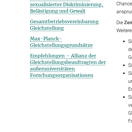
Chancen
sexualisierter Diskriminierung,
Belästigung und Gewalt
anspruc
Gesamtbetriebsvereinbarung
Die
Zen
Gleichstellung
Weitere
Max-Planck-
S
Gleichstellungsgrundsätze
d
Empfehlungen
–
Allianz der
G
Gleichstellungsbeauftragten der
S
außeruniversitären
S
Forschungsorganisationen
u
E
S
v
G
F