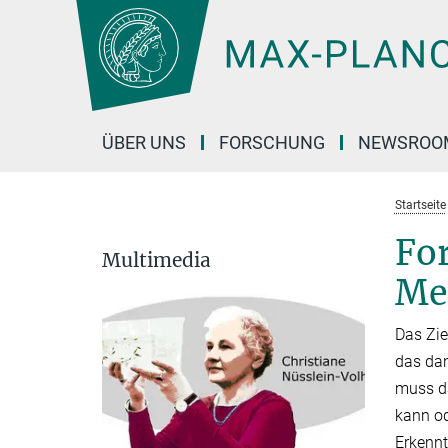
Hauptinhalt
ÜBER UNS
FORSCHUNG
NEWSROO
Startseite
For
Multimedia
Me
Das Zie
das dan
muss da
kann od
Erkennt