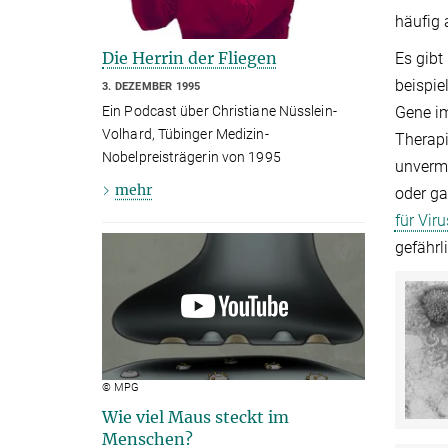
häufig
Die Herrin der Fliegen
Es gibt
beispie
3. DEZEMBER 1995
Ein Podcast über Christiane Nüsslein-
Gene im
Volhard, Tübinger Medizin-
Therapi
Nobelpreisträgerin von 1995
unvermu
mehr
oder ga
für Vir
gefährl
© MPG
Wie viel Maus steckt im
Menschen?