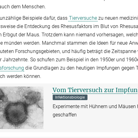
 auch dem Menschen.
 unzählige Beispiele dafür, dass
Tierversuche
zu neuen medizin
lsweise die Entdeckung des Rhesusfaktors im Blut von Rhesus
 Erbgut der Maus. Trotzdem kann niemand vorhersagen, welche
e münden werden. Manchmal stammen die Ideen für neue Anwen
teten Forschungsgebieten, und häufig beträgt die Zeitspanne 
r Jahrzehnte. So schufen zum Beispiel in den 1950er und 196
usforschung
die Grundlagen zu den heutigen Impfungen gegen T
ich werden können.
Vom Tierversuch zur Impfu
Infektionsbiologie
Experimente mit Hühnern und Mäusen h
geschaffen