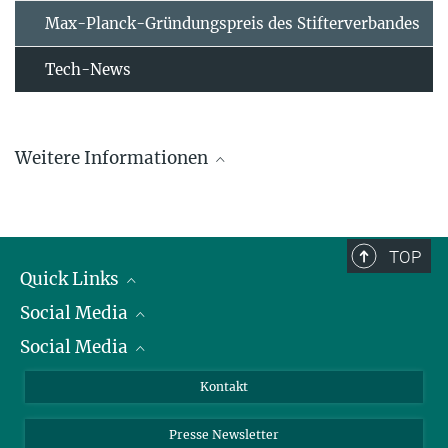
Max-Planck-Gründungspreis des Stifterverbandes
Tech-News
Weitere Informationen
TOP
Quick Links
Social Media
Präsident
Social Media
Zahlen und Fakten
Bluesky
Jahresbericht
Mastodon
Facebook
Kontakt
Einkauf
LinkedIn
Instagram
Presse Newsletter
Sie finden dieses Video auf YouTube. Mit Klick auf das Bild
Meldestelle Fehlverhalten
TikTok
YouTube