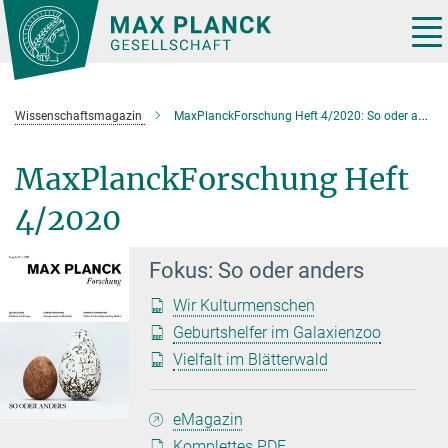
Hauptinhalt
Tog
nav
Wissenschaftsmagazin
MaxPlanckForschung Heft 4/2020: So oder anders
MaxPlanckForschung Heft
4/2020
Fokus: So oder anders
Wir Kulturmenschen
Geburtshelfer im Galaxienzoo
Vielfalt im Blätterwald
eMagazin
Komplettes PDF