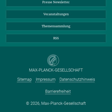
Presse Newsletter
Meldestelle Fehlverhalten
TikTok
YouTube
Netiquette
Veranstaltungen
Themensammlung
RSS
MAX-PLANCK-GESELLSCHAFT
Sitemap
Impressum
Datenschutzhinweis
Barrierefreiheit
2026, Max-Planck-Gesellschaft