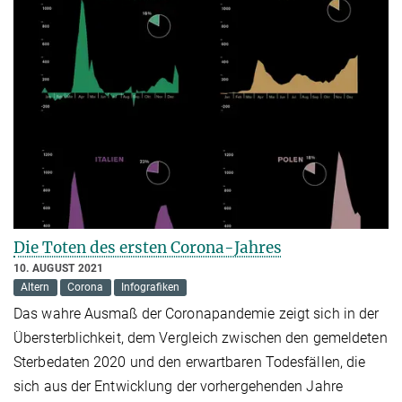
Die Toten des ersten Corona-Jahres
10. AUGUST 2021
Altern
Corona
Infografiken
Das wahre Ausmaß der Coronapandemie zeigt sich in der
Übersterblichkeit, dem Vergleich zwischen den gemeldeten
Sterbedaten 2020 und den erwartbaren Todesfällen, die
sich aus der Entwicklung der vorhergehenden Jahre