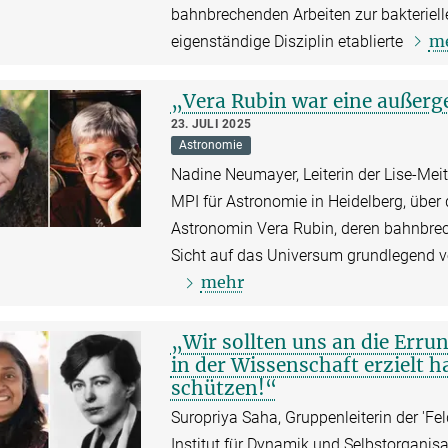
bahnbrechenden Arbeiten zur bakteriell
m
eigenständige Disziplin etablierte
„Vera Rubin war eine außerg
23. JULI 2025
Astronomie
Nadine Neumayer, Leiterin der Lise-Mei
MPI für Astronomie in Heidelberg, über 
Astronomin Vera Rubin, deren bahnbrec
Sicht auf das Universum grundlegend 
mehr
„Wir sollten uns an die Erru
in der Wissenschaft erzielt 
schützen!“
Suropriya Saha, Gruppenleiterin der 'Fe
Institut für Dynamik und Selbstorganisa