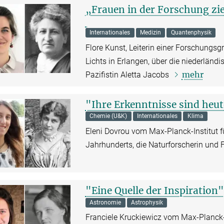
„Frauen in der Forschung z
Internationales
Medizin
Quantenphysik
Flore Kunst, Leiterin einer Forschungsg
Lichts in Erlangen, über die niederländi
mehr
Pazifistin Aletta Jacobs
"Ihre Erkenntnisse sind heu
Chemie (U&K)
Internationales
Klima
Eleni Dovrou vom Max-Planck-Institut f
Jahrhunderts, die Naturforscherin und
"Eine Quelle der Inspiration"
Astronomie
Astrophysik
Franciele Kruckiewicz vom Max-Planck-In