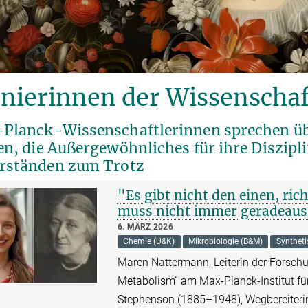
onierinnen der Wissenschaf
Planck-Wissenschaftlerinnen sprechen über
n, die Außergewöhnliches für ihre Diszipli
rständen zum Trotz
"Es gibt nicht den einen, ric
muss nicht immer geradeaus
6. MÄRZ 2026
Chemie (U&K)
Mikrobiologie (B&M)
Syntheti
Maren Nattermann, Leiterin der Forsch
Metabolism“ am Max-Planck-Institut für 
Stephenson (1885–1948), Wegbereiterin