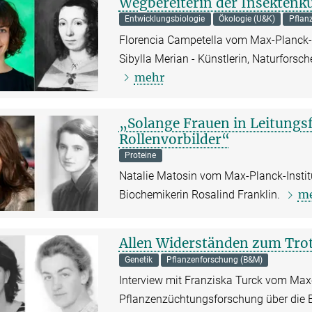
Wegbereiterin der Insektenk
Entwicklungsbiologie
Ökologie (U&K)
Pflan
Florencia Campetella vom Max-Planck-I
Sibylla Merian - Künstlerin, Naturforsc
mehr
„Solange Frauen in Leitungsf
Rollenvorbilder“
Proteine
Natalie Matosin vom Max-Planck-Institu
m
Biochemikerin Rosalind Franklin.
Allen Widerständen zum Tro
Genetik
Pflanzenforschung (B&M)
Interview mit Franziska Turck vom Max-
Pflanzenzüchtungsforschung über die B