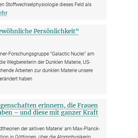
en Stoffwechselphysiologie dieses Feld als
ehr
ewöhnliche Persönlichkeit“
tner-Forschungsgruppe "Galactic Nuclei" am
die Wegbereiterin der Dunklen Materie, US-
hende Arbeiten zur dunklen Materie unsere
verändert haben
ngenschaften erinnern, die Frauen
haben – und diese mit ganzer Kraft
ldtheorien der aktiven Materie' am Max-Planck-
tion in Göttingen, über die Atomphysikerin