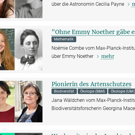
über die Astronomin Cecilia Payne
"Ohne Emmy Noether gäbe es
Mathematik
Noémie Combe vom Max-Planck-Institut
mehr
über Emmy Noether
Pionierin des Artenschutzes
Biodiversität
Ökologie (B&M)
Ökologie (U&K
Jana Wäldchen vom Max-Planck-Institut
Biodiversitätsforscherin Georgina Mac