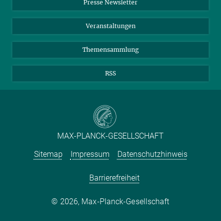
Presse Newsletter
Meldestelle Fehlverhalten
TikTok
YouTube
mehr
Netiquette
Veranstaltungen
Themensammlung
RSS
MAX-PLANCK-GESELLSCHAFT
Sitemap
Impressum
Datenschutzhinweis
Barrierefreiheit
2026, Max-Planck-Gesellschaft