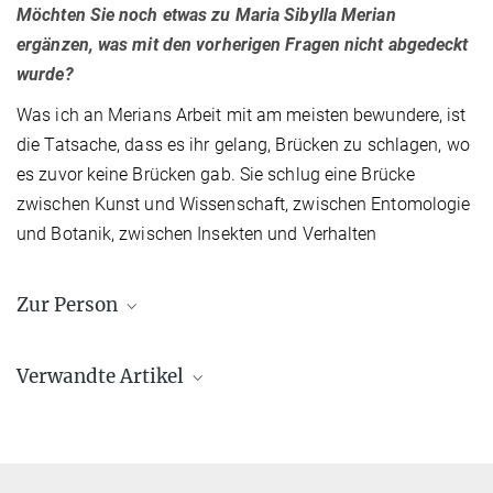
Möchten Sie noch etwas zu Maria Sibylla Merian
ergänzen, was mit den vorherigen Fragen nicht abgedeckt
wurde?
Was ich an Merians Arbeit mit am meisten bewundere, ist
die Tatsache, dass es ihr gelang, Brücken zu schlagen, wo
es zuvor keine Brücken gab. Sie schlug eine Brücke
zwischen Kunst und Wissenschaft, zwischen Entomologie
und Botanik, zwischen Insekten und Verhalten
Zur Person
Florencia Campetella
ist Doktorandin in der Forschungsgruppe
Verwandte Artikel
Geruchskodierung am Max-Planck-Institut für chemische Ökologie.
Ihre Dissertation beschäftigt sich mit der olfaktorischen Kodierung
in Triatominen. Sie hat einen Abschluss in Biologie von der
Universität Buenos Aires, Argentinien.