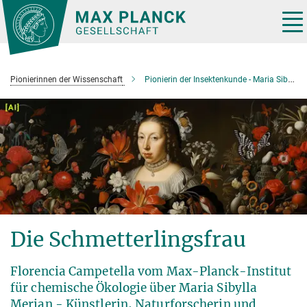
Hauptinhalt
Tog
nav
Pionierinnen der Wissenschaft
Pionierin der Insektenkunde - Maria Sibylla Merian
Die Schmetterlingsfrau
Florencia Campetella vom Max-Planck-Institut
für chemische Ökologie über Maria Sibylla
Merian - Künstlerin, Naturforscherin und