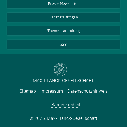
Presse Newsletter
Meldestelle Fehlverhalten
TikTok
YouTube
Netiquette
Veranstaltungen
Themensammlung
RSS
MAX-PLANCK-GESELLSCHAFT
Sitemap
Impressum
Datenschutzhinweis
Barrierefreiheit
2026, Max-Planck-Gesellschaft