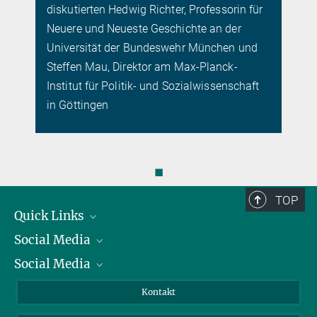
diskutierten Hedwig Richter, Professorin für
Neuere und Neueste Geschichte an der
Universität der Bundeswehr München und
Steffen Mau, Direktor am Max-Planck-
Institut für Politik- und Sozialwissenschaft
in Göttingen
◼
TOP
Quick Links
Social Media
Präsident
Social Media
Zahlen und Fakten
Bluesky
Jahresbericht
Mastodon
Facebook
Kontakt
Einkauf
LinkedIn
Instagram