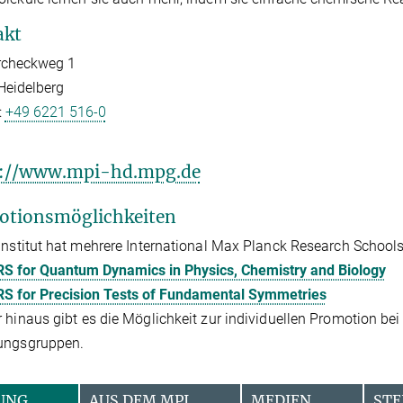
akt
rcheckweg 1
Heidelberg
:
+49 6221 516-0
s://www.mpi-hd.mpg.de
otionsmöglichkeiten
Institut hat mehrere International Max Planck Research School
S for Quantum Dynamics in Physics, Chemistry and Biology
S for Precision Tests of Fundamental Symmetries
 hinaus gibt es die Möglichkeit zur individuellen Promotion bei
ungsgruppen.
UNG
AUS DEM MPI
MEDIEN
STE