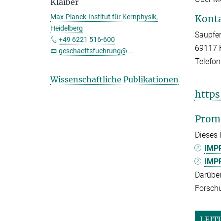
Klaiber
Kont
Max-Planck-Institut für Kernphysik,
Heidelberg
Saupfe
+49 6221 516-600
69117 
geschaeftsfuehrung@...
Telefon
Wissenschaftliche Publikationen
http
Prom
Dieses 
IMPR
IMPR
Darüber
Forsch
LEIT