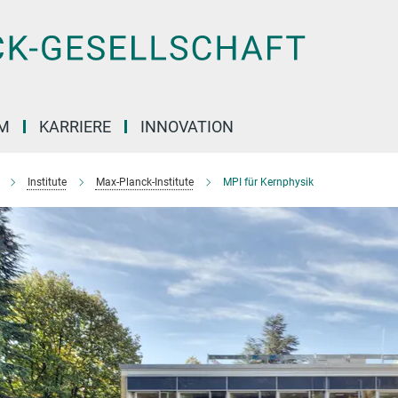
M
KARRIERE
INNOVATION
Institute
Max-Planck-Institute
MPI für Kernphysik