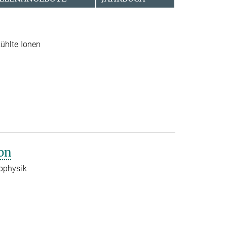
ühlte Ionen
on
rophysik