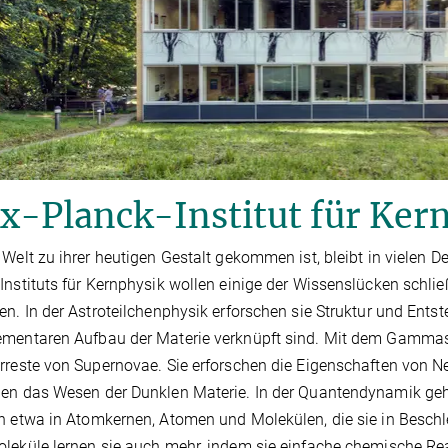
x-Planck-Institut für Ker
 Welt zu ihrer heutigen Gestalt gekommen ist, bleibt in vielen D
Instituts für Kernphysik wollen einige der Wissenslücken schl
en. In der Astroteilchenphysik erforschen sie Struktur und Ent
mentaren Aufbau der Materie verknüpft sind. Mit dem Gammast
rreste von Supernovae. Sie erforschen die Eigenschaften von Ne
en das Wesen der Dunklen Materie. In der Quantendynamik ge
n etwa in Atomkernen, Atomen und Molekülen, die sie in Beschle
leküle lernen sie auch mehr, indem sie einfache chemische Rea