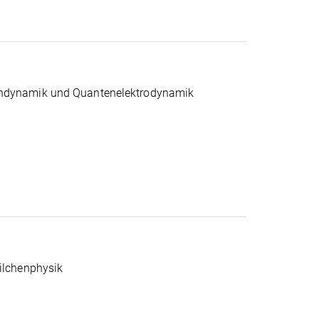
endynamik und Quantenelektrodynamik
eilchenphysik