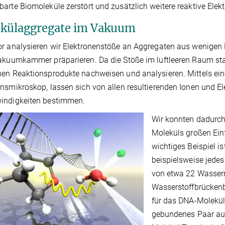
arte Biomoleküle zerstört und zusätzlich weitere reaktive Elek
külaggregate im Vakuum
r analysieren wir Elektronenstöße an Aggregaten aus wenigen E
akuumkammer präparieren. Da die Stöße im luftleeren Raum stat
en Reaktionsprodukte nachweisen und analysieren. Mittels ei
nsmikroskop, lassen sich von allen resultierenden Ionen und E
indigkeiten bestimmen.
Wir konnten dadurch
Moleküls großen Ein
wichtiges Beispiel i
beispielsweise jedes
von etwa 22 Wasser
Wasserstoffbrücken
für das DNA-Molekül
gebundenes Paar au