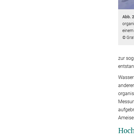
Abb. 2
organi
einem
© Graf
zur sog
entsta
Wasser 
anderem
organis
Messung
aufgebr
Ameisen
Hoch