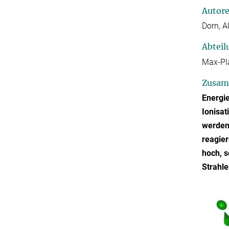
Autor
Dorn, A
Abteil
Max-Pla
Zusam
Energie
Ionisa
werden
reagier
hoch, s
Strahle