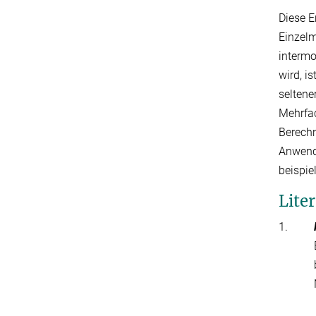
Diese E
Einzel
intermo
wird, i
seltene
Mehrfac
Berechn
Anwend
beispie
Lite
1.