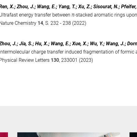
Ren, X.; Zhou, J.; Wang, E.; Yang, T.; Xu, Z.; Sisourat, N.; Pfeifer,
Ultrafast energy transfer between
π
-stacked aromatic rings upon
Nature Chemistry
14
, S. 232 - 238 (2022)
Zhou, J.; Jia, S.; Hu, X.; Wang, E.; Xue, X.; Wu, Y.; Wang, J.; Dor
Intermolecular charge transfer induced fragmentation of formic 
Physical Review Letters
130
, 233001 (2023)