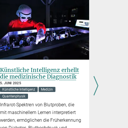
Künstliche Intelligenz erhellt
Parateil
die medizinische Diagnostik
Teilchen
5. JUNI 2025
28. FEBRUAR
Künstliche Intelligenz
Medizin
Quantenphys
Quantenphysik
Bislang unt
Infrarot-Spektren von Blutproben, die
zwischen F
mit maschinellem Lernen interpretiert
gibt es Hinw
werden, ermöglichen die Früherkennung
von Diabetes, Bluthochdruck und