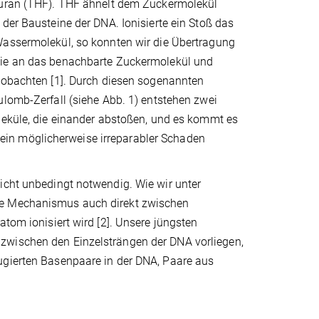
uran (THF). THF ähnelt dem Zuckermolekül
der Bausteine der DNA. Ionisierte ein Stoß das
assermolekül, so konnten wir die Übertragung
ie an das benachbarte Zuckermolekül und
eobachten [1]. Durch diesen sogenannten
lomb-Zerfall (siehe Abb. 1) entstehen zwei
leküle, die einander abstoßen, und es kommt es
in möglicherweise irreparabler Schaden
icht unbedingt notwendig. Wie wir unter
be Mechanismus auch direkt zwischen
atom ionisiert wird [2]. Unsere jüngsten
zwischen den Einzelsträngen der DNA vorliegen,
ugierten Basenpaare in der DNA, Paare aus