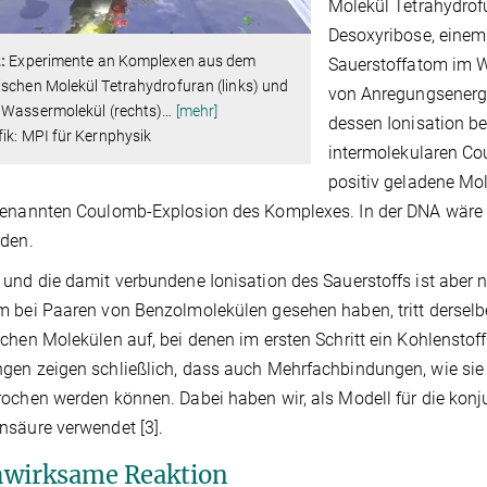
Molekül Tetrahydrof
Desoxyribose, einem 
:
Experimente an Komplexen aus dem
Sauerstoffatom im W
schen Molekül Tetrahydrofuran (links) und
von Anregungsenerg
 Wassermolekül (rechts)
…
[mehr]
dessen Ionisation b
ik: MPI für Kernphysik
intermolekularen Cou
positiv geladene Mo
enannten Coulomb-Explosion des Komplexes. In der DNA wäre e
nden.
und die damit verbundene Ionisation des Sauerstoffs ist aber n
 bei Paaren von Benzolmolekülen gesehen haben, tritt dersel
chen Molekülen auf, bei denen im ersten Schritt ein Kohlenstoff
en zeigen schließlich, dass auch Mehrfachbindungen, wie sie 
ochen werden können. Dabei haben wir, als Modell für die konj
säure verwendet [3].
wirksame Reaktion