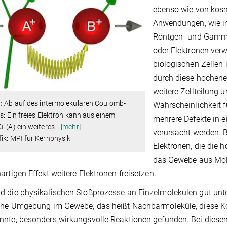
ebenso wie von kosm
Anwendungen, wie in
Röntgen- und Gammas
oder Elektronen ver
biologischen Zellen 
durch diese hochener
weitere Zellteilung u
:
Ablauf des intermolekularen Coulomb-
Wahrscheinlichkeit f
ls: Ein freies Elektron kann aus einem
mehrere Defekte in 
l (A) ein weiteres
…
[mehr]
verursacht werden. 
ik: MPI für Kernphysik
Elektronen, die die
das Gewebe aus Mole
artigen Effekt weitere Elektronen freisetzen.
 die physikalischen Stoßprozesse an Einzelmolekülen gut unter
che Umgebung im Gewebe, das heißt Nachbarmoleküle, diese Kol
nte, besonders wirkungsvolle Reaktionen gefunden. Bei diese