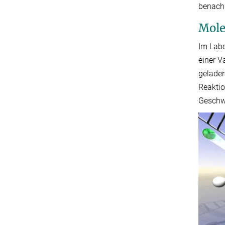
benachb
Mole
Im Labo
einer V
geladen
Reaktio
Geschw