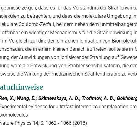
rgebnisse zeigen, dass es für das Verständnis der Strahlenwirk
molekülen zu betrachten, und dass die molekulare Umgebung 
lekulare Coulomb-Zerfall, bei dem neben dem unmittelbar getr
st offenbar ein wichtiger Mechanismus für die Strahlenwirkung i
r im Vergleich zur direkten einfachen Ionisation von Biomolek
hschäden, die in einem kleinen Bereich auftreten, sollte sie i
ung der Auswirkungen von ionisierender Strahlung auf Gewebe 
ung wäre die Entwicklung von Strahlensensibilisatoren, die 
lsweise die Wirkung der medizinischen Strahlentherapie zu ver
raturhinweise
Ren, X.; Wang, E.; Skitnevskaya, A. D.; Trofimov, A. B.; Gokhberg
Experimental evidence for ultrafast intermolecular relaxation pr
biomolecules
Nature Physics
14
, S. 1062 - 1066 (2018)