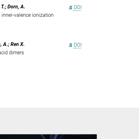
 T.; Dorn, A.
DOI
 inner-valence ionization
n, A.; Ren X.
DOI
acid dimers