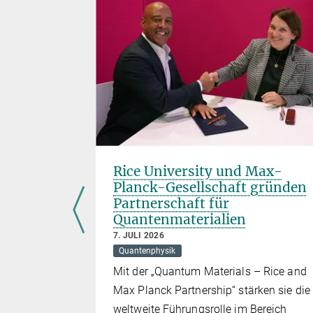
spräch
Rice University und Max-
Planck-Gesellschaft gründen
Partnerschaft für
Quantenmaterialien
7. JULI 2026
sich Ferenc
Quantenphysik
ik 2023) und
Mit der „Quantum Materials – Rice and
Max Planck Partnership“ stärken sie die
 ihre
weltweite Führungsrolle im Bereich