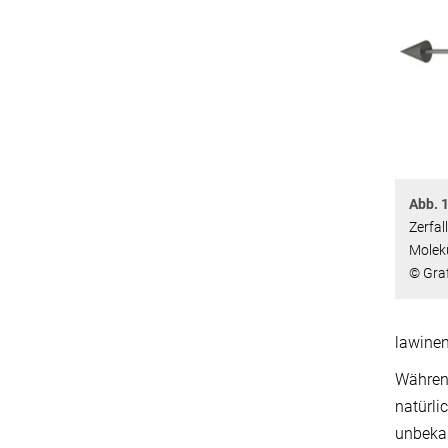
Abb. 1
Zerfal
Molekü
© Graf
lawinen
Während
natürli
unbekan