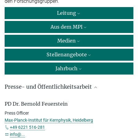
den Forschungsgruppen.
Leitung
Aus dem MPI
Medien
Stellenangebote
Jahrbuch
Presse- und Öffentlichkeitsarbeit
Dr. Renate Hubele
PD Dr. Bernold Feuerstein
Max-Planck-Institut für Kernphysik, Heidelberg
Press Officer
Max-Planck-Institut für Kernphysik, Heidelberg
+49 6221 516-651
info@...
+49 6221 516-281
info@...