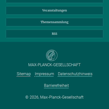
Meldestelle Fehlverhalten
TikTok
YouTube
Netiquette
Veranstaltungen
Themensammlung
RSS
MAX-PLANCK-GESELLSCHAFT
Sitemap
Impressum
Datenschutzhinweis
Barrierefreiheit
2026, Max-Planck-Gesellschaft