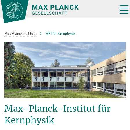
Hauptinhalt
Tog
nav
Max-Planck-Institute
MPI für Kernphysik
Max-Planck-Institut für
Kernphysik