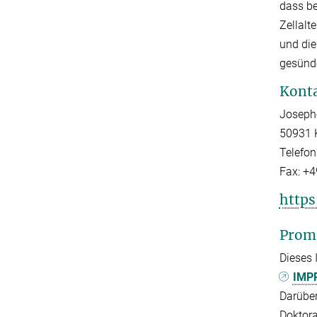
dass b
Zellalt
und die
gesünde
Kont
Joseph-
50931 
Telefon
Fax:
+4
https
Prom
Dieses 
IMPR
Darüber
Doktor