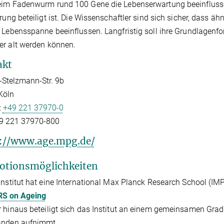
eim Fadenwurm rund 100 Gene die Lebenserwartung beeinflusse
erung beteiligt ist. Die Wissenschaftler sind sich sicher, dass
 Lebensspanne beeinflussen. Langfristig soll ihre Grundlagen
r alt werden können.
akt
Stelzmann-Str. 9b
Köln
:
+49 221 37970-0
9 221 37970-800
://www.age.mpg.de/
otionsmöglichkeiten
Institut hat eine International Max Planck Research School (IM
S on Ageing
 hinaus beteiligt sich das Institut an einem gemeinsamen Gra
anden aufnimmt.