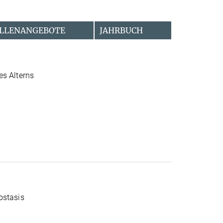
LLENANGEBOTE
JAHRBUCH
es Alterns
ostasis