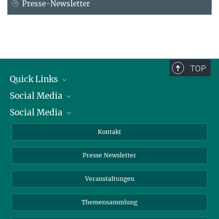
Presse-Newsletter
TOP
Quick Links
Social Media
Präsident
Social Media
Zahlen und Fakten
Bluesky
Jahresbericht
Mastodon
Facebook
Kontakt
Einkauf
LinkedIn
Instagram
Presse Newsletter
Meldestelle Fehlverhalten
TikTok
YouTube
Netiquette
Veranstaltungen
Themensammlung