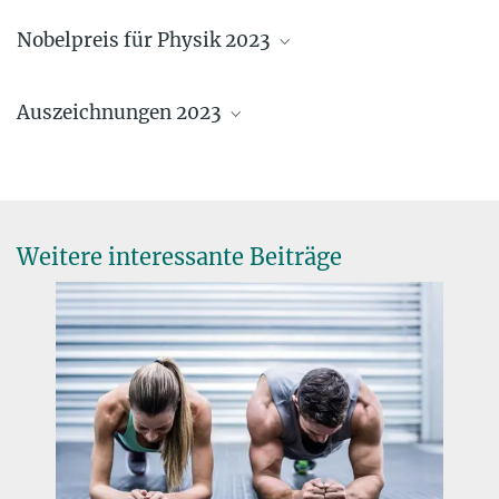
Nobelpreis für Physik 2023
Auszeichnungen 2023
Weitere interessante Beiträge
Ferenc Krausz erhält den Physik-Nobelpreis
3. OKTOBER 2023
Der Wissenschaftler vom Max-Planck-Institut für Quantenoptik
Leibniz-Preise für zwei Max-Planck-
wird für seine Beiträge zur Attosekundenphysik ausgezeichnet
Wissenschaftler
mehr
7. DEZEMBER 2023
Tobias Erb und Moritz Helmstaedter werden mit dem wichtigsten
deutschen Forschungspreis geehrt
mehr