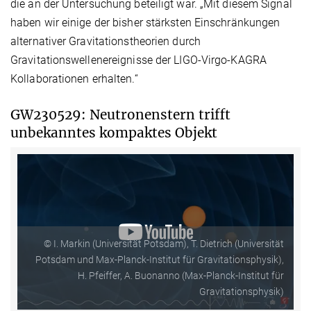
die an der Untersuchung beteiligt war. „Mit diesem Signal
haben wir einige der bisher stärksten Einschränkungen
alternativer Gravitationstheorien durch
Gravitationswellenereignisse der LIGO-Virgo-KAGRA
Kollaborationen erhalten.“
GW230529: Neutronenstern trifft
unbekanntes kompaktes Objekt
© I. Markin (Universität Potsdam), T. Dietrich (Universität
Potsdam und Max-Planck-Institut für Gravitationsphysik),
H. Pfeiffer, A. Buonanno (Max-Planck-Institut für
Gravitationsphysik)