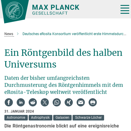
Hauptinhalt
Tog
nav
News
Deutsches eRosita Konsortium veröffentlicht erste Himmelsdurchmusterung im Röntgenlicht
Ein Röntgenbild des halben
Universums
Daten der bisher umfangreichsten
Durchmusterung des Röntgenhimmels mit dem
eRosita-Teleskop weltweit veröffentlicht
31. JANUAR 2024
Astronomie
Astrophysik
Galaxien
Schwarze Löcher
Die Röntgenastronomie blickt auf eine ereignisreiche