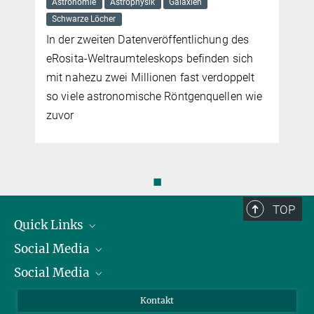
stronomie
Astrophysik
Galaxien
Nach mehr a
chwarze Löcher
entdecken F
 der zweiten Datenveröffentlichung des
Planeten, de
osita-Weltraumteleskops befinden sich
werden kon
t nahezu zwei Millionen fast verdoppelt
 viele astronomische Röntgenquellen wie
vor
◼
TOP
Quick Links
Social Media
Präsident
Social Media
Zahlen und Fakten
Bluesky
Jahresbericht
Mastodon
Facebook
Kontakt