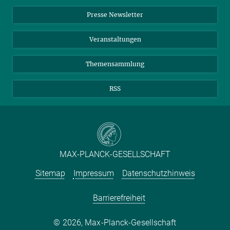
Einkauf
LinkedIn
Instagram
Presse Newsletter
Meldestelle Fehlverhalten
TikTok
YouTube
Netiquette
Veranstaltungen
Themensammlung
RSS
MAX-PLANCK-GESELLSCHAFT
Sitemap
Impressum
Datenschutzhinweis
Barrierefreiheit
2026, Max-Planck-Gesellschaft