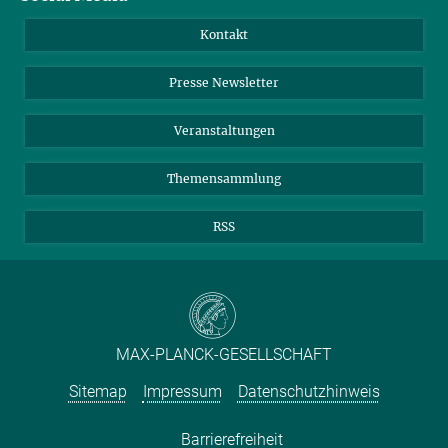
Jahresbericht
Mastodon
Facebook
Kontakt
Einkauf
LinkedIn
Instagram
Presse Newsletter
Meldestelle Fehlverhalten
TikTok
YouTube
Netiquette
Veranstaltungen
Themensammlung
RSS
MAX-PLANCK-GESELLSCHAFT
Sitemap
Impressum
Datenschutzhinweis
Barrierefreiheit