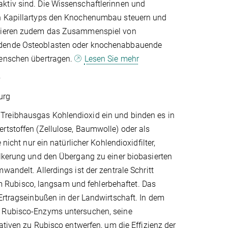
ktiv sind. Die Wissenschaftlerinnen und
en Kapillartyps den Knochenumbau steuern und
n Tieren zudem das Zusammenspiel von
ildende Osteoblasten oder knochenabbauende
Menschen übertragen.
Lesen Sie mehr
e
urg
Treibhausgas Kohlendioxid ein und binden es in
rtstoffen (Zellulose, Baumwolle) oder als
nicht nur ein natürlicher Kohlendioxidfilter,
ölkerung und den Übergang zu einer biobasierten
andelt. Allerdings ist der zentrale Schritt
 Rubisco, langsam und fehlerbehaftet. Das
 Ertragseinbußen in der Landwirtschaft. In dem
s Rubisco-Enzyms untersuchen, seine
ativen zu Rubisco entwerfen, um die Effizienz der