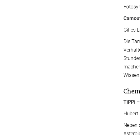
Fotosyn
Camouf
Gilles 
Die Tar
Verhalt
Stunden
machen,
Wissens
Chemi
TiPPi 
Hubert 
Neben d
Asteroi