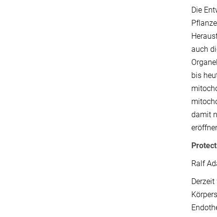
Die Ent
Pflanze
Herausf
auch di
Organel
bis heu
mitocho
mitocho
damit n
eröffne
Protect
Ralf Ad
Derzeit
Körpers
Endothe