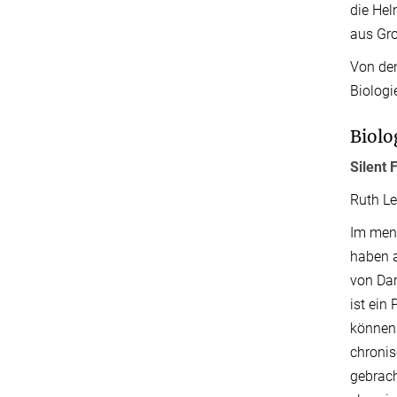
die Hel
aus Gro
Von den
Biologi
Biolo
Silent
Ruth Le
Im mens
haben a
von Da
ist ein
können.
chroni
gebrach