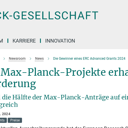
M
KARRIERE
INNOVATION
Newsroom
News
Die Gewinner eines ERC Advanced Grants 2024
f Max-Planck-Projekte erha
rderung
 die Hälfte der Max-Planck-Anträge auf e
greich
L 2024
nts
Preise