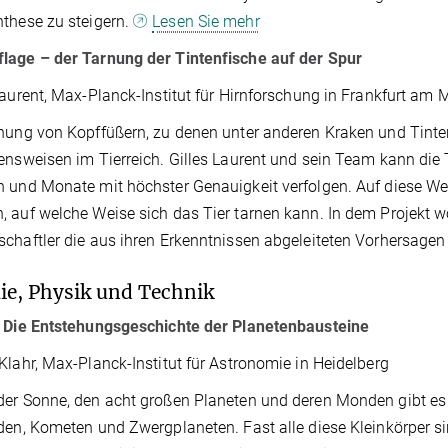
these zu steigern.
Lesen Sie mehr
lage – der Tarnung der Tintenfische auf der Spur
Laurent, Max-Planck-Institut für Hirnforschung in Frankfurt am 
nung von Kopffüßern, zu denen unter anderen Kraken und Tintenf
ensweisen im Tierreich. Gilles Laurent und sein Team kann die 
 und Monate mit höchster Genauigkeit verfolgen. Auf diese W
 auf welche Weise sich das Tier tarnen kann. In dem Projekt w
chaftler die aus ihren Erkenntnissen abgeleiteten Vorhersagen 
e, Physik und Technik
– Die Entstehungsgeschichte der Planetenbausteine
Klahr, Max-Planck-Institut für Astronomie in Heidelberg
er Sonne, den acht großen Planeten und deren Monden gibt es
den, Kometen und Zwergplaneten. Fast alle diese Kleinkörper s