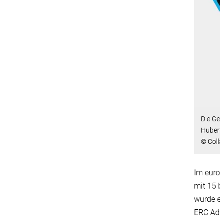
Die G
Hubert
© Col
Im euro
mit 15 
wurde e
ERC Adv