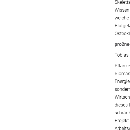
Skelett
Wissens
welche 
Blutge
Osteokl
pro2ne
Tobias 
Pflanze
Biomass
Energie
sondern
Wirtsch
dieses 
schränk
Projekt
Arbeits