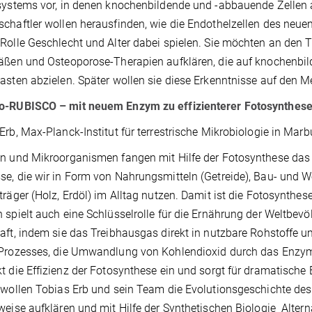
systems vor, in denen knochenbildende und -abbauende Zellen a
chaftler wollen herausfinden, wie die Endothelzellen des neu
Rolle Geschlecht und Alter dabei spielen. Sie möchten an de
fäßen und Osteoporose-Therapien aufklären, die auf knochenb
asten abzielen. Später wollen sie diese Erkenntnisse auf den 
o-RUBISCO – mit neuem Enzym zu effizienterer Fotosynthes
Erb, Max-Planck-Institut für terrestrische Mikrobiologie in Marb
n und Mikroorganismen fangen mit Hilfe der Fotosynthese das 
e, die wir in Form von Nahrungsmitteln (Getreide), Bau- und We
träger (Holz, Erdöl) im Alltag nutzen. Damit ist die Fotosynthese 
 spielt auch eine Schlüsselrolle für die Ernährung der Weltbev
aft, indem sie das Treibhausgas direkt in nutzbare Rohstoffe umw
Prozesses, die Umwandlung von Kohlendioxid durch das Enzym
t die Effizienz der Fotosynthese ein und sorgt für dramatische
 wollen Tobias Erb und sein Team die Evolutionsgeschichte de
weise aufklären und mit Hilfe der Synthetischen Biologie Altern