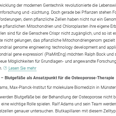
wicklung der modernen Gentechnik revolutionierte die Lebensw
nforschung und -züchtung. Doch gerade bei Pflanzen stehen F
orderungen, denn pflanzliche Zellen haben nicht nur ein Genom
e pflanzlichen Mitochondrien und Chloroplasten ihre eigene Er
len sind für die Genschere Crispr nicht zugänglich, und so ist 
te nicht gelungen, das pflanzliche Mitochondriengenom gezielt 
ndrial genome engineering: technology development and appli
ndrial gene expression‘ (PlaMitEng) möchten Ralph Bock und
eue Möglichkeiten für Grundlagen- und angewandte Forschung,
n.
Lesen Sie mehr
 – Blutgefäße als Ansatzpunkt für die Osteoporose-Therapie
ams, Max-Planck-Institut für molekulare Biomedizin in Münster
 werden Blutgefäße bei der Behandlung der Osteoporose nicht b
 eine wichtige Rolle spielen. Ralf Adams und sein Team werd
lzellen genauer untersuchen. Blutkapillaren mit diesem Zellty