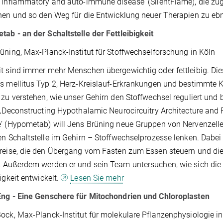
 inflammatory and auto-immune disease‘ (SilentFlame), die 
hen und so den Weg für die Entwicklung neuer Therapien zu eb
ab - an der Schaltstelle der Fettleibigkeit
üning, Max-Planck-Institut für Stoffwechselforschung in Köln
t sind immer mehr Menschen übergewichtig oder fettleibig. Dies
s mellitus Typ 2, Herz-Kreislauf-Erkrankungen und bestimmte 
 zu verstehen, wie unser Gehirn den Stoffwechsel reguliert und 
 ‚Deconstructing Hypothalamic Neurocircuitry Architecture and 
‘ (Hypometab) will Jens Brüning neue Gruppen von Nervenzellen
en Schaltstelle im Gehirn – Stoffwechselprozesse lenken. Dabei 
reise, die den Übergang vom Fasten zum Essen steuern und die b
 Außerdem werden er und sein Team untersuchen, wie sich die 
bigkeit entwickelt.
Lesen Sie mehr
Eng - Eine Genschere für Mitochondrien und Chloroplasten
ock, Max-Planck-Institut für molekulare Pflanzenphysiologie i