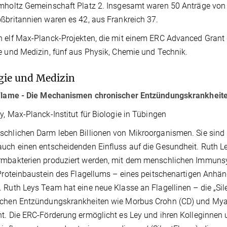
mholtz Gemeinschaft Platz 2. Insgesamt waren 50 Anträge von 
ßbritannien waren es 42, aus Frankreich 37.
 elf Max-Planck-Projekten, die mit einem ERC Advanced Grant
e und Medizin, fünf aus Physik, Chemie und Technik.
gie und Medizin
 Flame - Die Mechanismen chronischer Entzündungskrankheit
y, Max-Planck-Institut für Biologie in Tübingen
chlichen Darm leben Billionen von Mikroorganismen. Sie sind n
uch einen entscheidenden Einfluss auf die Gesundheit. Ruth Ley
rmbakterien produziert werden, mit dem menschlichen Immunsy
 Proteinbaustein des Flagellums – eines peitschenartigen Anhä
 Ruth Leys Team hat eine neue Klasse an Flagellinen – die „Sile
schen Entzündungskrankheiten wie Morbus Crohn (CD) und Myal
t. Die ERC-Förderung ermöglicht es Ley und ihren Kolleginnen un