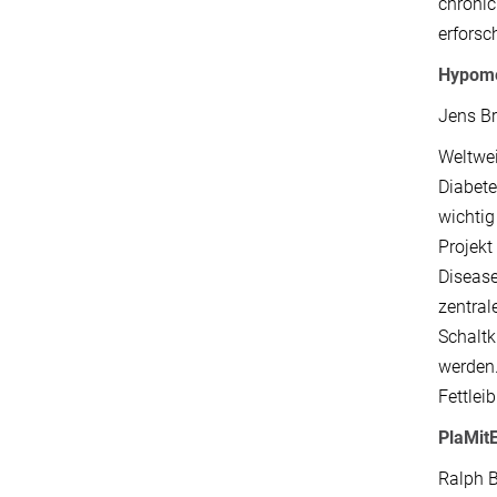
chronic
erforsc
Hypomet
Jens Br
Weltwei
Diabete
wichtig
Projekt
Disease
zentral
Schaltk
werden.
Fettlei
PlaMit
Ralph B