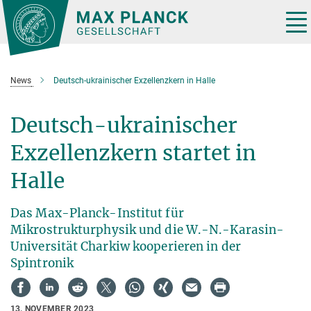
Hauptinhalt
Tog
nav
News
Deutsch-ukrainischer Exzellenzkern in Halle
Deutsch-ukrainischer
Exzellenzkern startet in
Halle
Das Max-Planck-Institut für
Mikrostrukturphysik und die W.-N.-Karasin-
Universität Charkiw kooperieren in der
Spintronik
13. NOVEMBER 2023