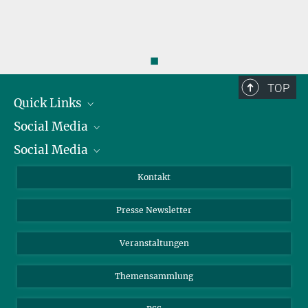
◼
TOP
Quick Links
Social Media
Präsident
Social Media
Zahlen und Fakten
Bluesky
Jahresbericht
Mastodon
Facebook
Kontakt
Einkauf
LinkedIn
Instagram
Presse Newsletter
Meldestelle Fehlverhalten
TikTok
YouTube
Netiquette
Veranstaltungen
Themensammlung