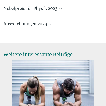
Nobelpreis für Physik 2023
Auszeichnungen 2023
Weitere interessante Beiträge
Ferenc Krausz erhält den Physik-Nobelpreis
3. OKTOBER 2023
Der Wissenschaftler vom Max-Planck-Institut für Quantenoptik
Leibniz-Preise für zwei Max-Planck-
wird für seine Beiträge zur Attosekundenphysik ausgezeichnet
Wissenschaftler
mehr
7. DEZEMBER 2023
Tobias Erb und Moritz Helmstaedter werden mit dem wichtigsten
deutschen Forschungspreis geehrt
mehr