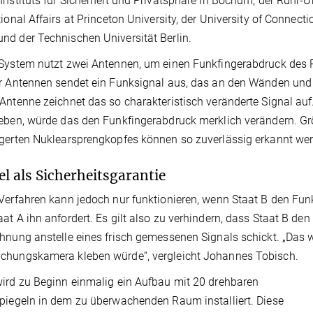
Instituts für Sicherheit und Privatsphäre in Bochum, der Ruhr-U
tional Affairs at Princeton University, der University of Connect
d der Technischen Universität Berlin.
System nutzt zwei Antennen, um einen Funkfingerabdruck des 
r Antennen sendet ein Funksignal aus, das an den Wänden und 
Antenne zeichnet das so charakteristisch veränderte Signal a
eben, würde das den Funkfingerabdruck merklich verändern. Gr
gerten Nuklearsprengkopfes können so zuverlässig erkannt we
el als Sicherheitsgarantie
Verfahren kann jedoch nur funktionieren, wenn Staat B den Fun
at A ihn anfordert. Es gilt also zu verhindern, dass Staat B de
hnung anstelle eines frisch gemessenen Signals schickt. „Das w
chungskamera kleben würde“, vergleicht Johannes Tobisch.
ird zu Beginn einmalig ein Aufbau mit 20 drehbaren
piegeln in dem zu überwachenden Raum installiert. Diese