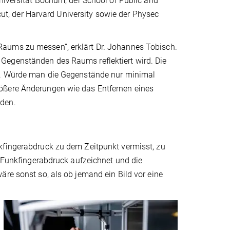
niversität Bochum, der School of Public and
icut, der Harvard University sowie der Physec
Raums zu messen“, erklärt Dr. Johannes Tobisch.
Gegenständen des Raums reflektiert wird. Die
uf. Würde man die Gegenstände nur minimal
ößere Änderungen wie das Entfernen eines
rden.
kfingerabdruck zu dem Zeitpunkt vermisst, zu
n Funkfingerabdruck aufzeichnet und die
äre sonst so, als ob jemand ein Bild vor eine