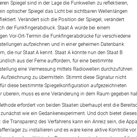
ren Spiegel sind in der Lage die Funkwellen zu reflektieren,
ein optischer Spiegel das Licht bei sichtbaren Wellenlängen
flektiert. Verändert sich die Position der Spiegel, verändert
ch der Funkfingerabdruck. Staat A würde bei einem
gen Vor-Ort-Termin die Funkfingerabdrücke für verschiedene
stellungen aufzeichnen und in einer geheimen Datenbank
rn, die nur Staat A kennt. Staat A könnte nun den Staat B
ündlich aus der Ferne auffordern, für eine bestimmte
stellung eine Vermessung mittels Radiowellen durchzuführen
 Aufzeichnung zu übermitteln. Stimmt diese Signatur nicht
 für diese bestimmte Spiegelkonfiguration aufgezeichneten
ur überein, muss es eine Veränderung in dem Raum gegeben ha
ethode erfordert von beiden Staaten überhaupt erst die Bereitsc
 zunächst wie ein Gedankenexperiment. Und doch bietet dieses
e: die Transparenz des Verfahrens kann ein Anreiz sein, die App
fenlager zu installieren und es wäre keine aktive Kontrolle vo