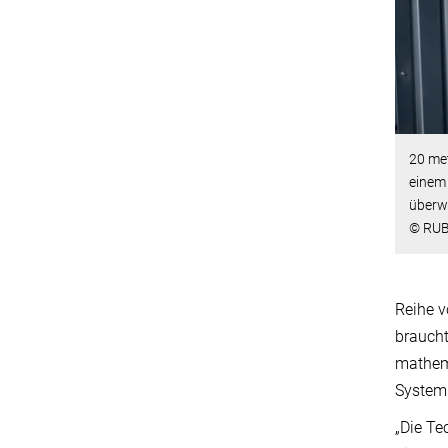
20 met
einem
überw
© RUB
Reihe v
braucht
mathema
Systems
„Die Te