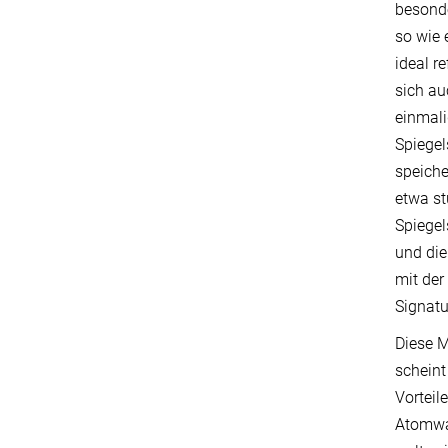
besonde
so wie 
ideal re
sich au
einmali
Spiegel
speiche
etwa st
Spiegel
und die
mit der
Signat
Diese M
scheint
Vorteil
Atomwaf