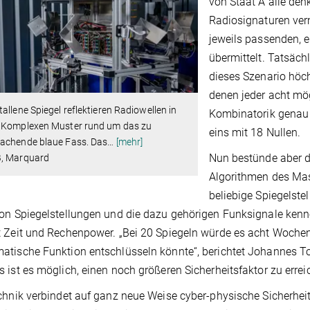
von Staat A alle den
Radiosignaturen ver
jeweils passenden, 
übermittelt. Tatsächl
dieses Szenario höch
denen jeder acht mög
allene Spiegel reflektieren Radiowellen in
Kombinatorik genau 
 Komplexen Muster rund um das zu
eins mit 18 Nullen.
achende blaue Fass. Das
…
[mehr]
Nun bestünde aber di
, Marquard
Algorithmen des Masc
beliebige Spiegelst
on Spiegelstellungen und die dazu gehörigen Funksignale kenn
 Zeit und Rechenpower. „Bei 20 Spiegeln würde es acht Wochen 
tische Funktion entschlüsseln könnte“, berichtet Johannes Tob
 ist es möglich, einen noch größeren Sicherheitsfaktor zu errei
chnik verbindet auf ganz neue Weise cyber-physische Sicherhei