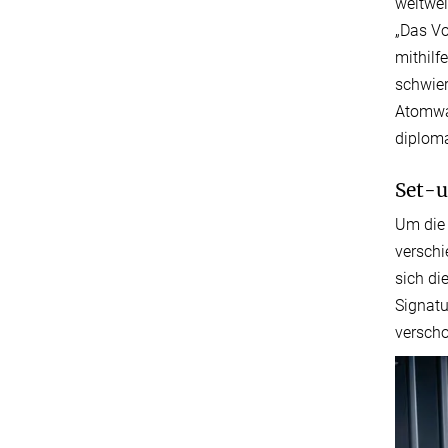
weltwei
„Das Vo
mithilf
schwier
Atomwaf
diploma
Set-u
Um die 
verschi
sich di
Signatu
verscho