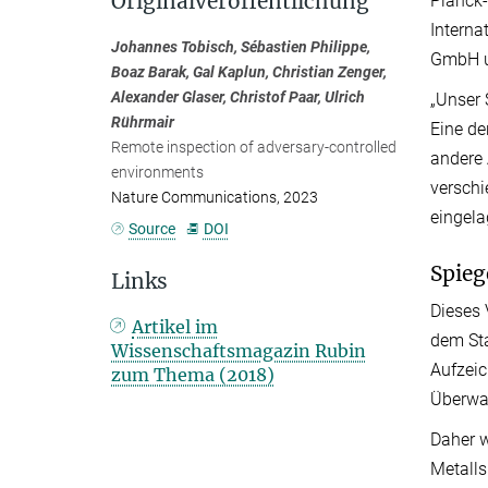
Originalveröffentlichung
Planck-
Interna
Johannes Tobisch, Sébastien Philippe,
GmbH un
Boaz Barak, Gal Kaplun, Christian Zenger,
Alexander Glaser, Christof Paar, Ulrich
„Unser 
Rührmair
Eine de
Remote inspection of adversary-controlled
andere 
environments
verschi
Nature Communications, 2023
eingela
Source
DOI
Spieg
Links
Dieses 
Artikel im
dem Sta
Wissenschaftsmagazin Rubin
Aufzeic
zum Thema (2018)
Überwa
Daher w
Metalls