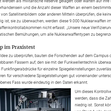
t werden als militärische Reserve gelagert oder warten auf ihre 
rhandensein und die Anzahl dieser Waffen an einem bestimmten
e von Satellitenbildern oder anderen Mitteln überprüfen, die kei
ig ist, sie zu überwachen, werden diese 9.000 Nuklearwaffen
fenkontrollabkommen nicht erfasst. „Unsere neue Verifizierungs
tischen Bemühungen, um alle Nuklearwaffentypen zu begrenzen
p im Praxistest
Idee zu überprüfen, bauten die Forschenden auf dem Campus d
ebbaren Fässern auf, den sie mit der Funkwellentechnik überwa
e Funkfingerabdrücke für einzelne Spiegeleinstellungen zuverläs
ren für verschiedene Spiegelstellungen gut voneinander unter
benes Fass wurde eindeutig in den Daten erkannt.
Um dieses Kontrollv
werden, dass die Za
niedrig ist. Sonst k