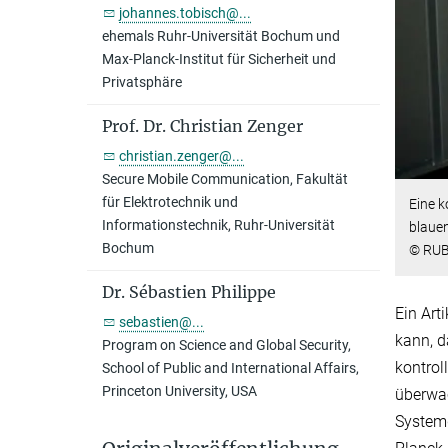
johannes.tobisch@...
ehemals Ruhr-Universität Bochum und
Max-Planck-Institut für Sicherheit und
Privatsphäre
Prof. Dr. Christian Zenger
christian.zenger@...
Secure Mobile Communication, Fakultät
für Elektrotechnik und
Eine k
Informationstechnik, Ruhr-Universität
blauen
Bochum
© RUB
Dr. Sébastien Philippe
Ein Art
sebastien@...
kann, d
Program on Science and Global Security,
kontrol
School of Public and International Affairs,
Princeton University, USA
überwac
Systemd