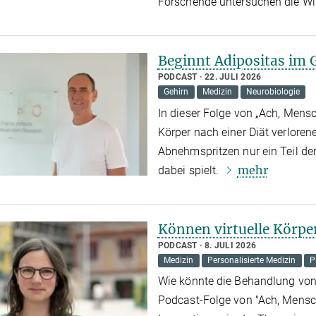
Forschende untersuchen die Wi
Beginnt Adipositas im 
PODCAST
22. JULI 2026
Gehirn
Medizin
Neurobiologie
In dieser Folge von „Ach, Mens
Körper nach einer Diät verlore
Abnehmspritzen nur ein Teil de
mehr
dabei spielt.
Können virtuelle Körpe
PODCAST
8. JULI 2026
Medizin
Personalisierte Medizin
P
Wie könnte die Behandlung von
Podcast-Folge von "Ach, Mensc