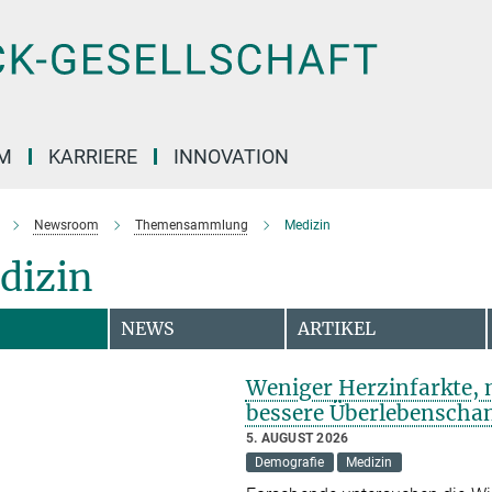
M
KARRIERE
INNOVATION
Newsroom
Themensammlung
Medizin
dizin
NEWS
ARTIKEL
Weniger Herzinfarkte,
bessere Überlebenscha
5. AUGUST 2026
Demografie
Medizin