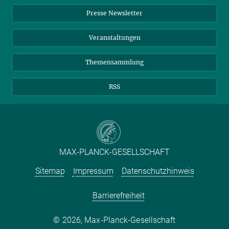
Einkauf
LinkedIn
Instagram
Presse Newsletter
Meldestelle Fehlverhalten
TikTok
YouTube
Netiquette
Veranstaltungen
Themensammlung
RSS
MAX-PLANCK-GESELLSCHAFT
Sitemap
Impressum
Datenschutzhinweis
Barrierefreiheit
2026, Max-Planck-Gesellschaft