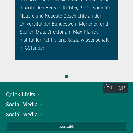
diskutierten Hedwig Richter, Professorin für
Neuere und Neueste Geschichte an der
Universität der Bundeswehr München und
Steffen Mau, Direktor am Max-Planck-
Institut für Politik- und Sozialwissenschaft
in Göttingen
◼
TOP
Quick Links
Social Media
Präsident
Social Media
Zahlen und Fakten
Bluesky
Jahresbericht
Mastodon
Facebook
Kontakt