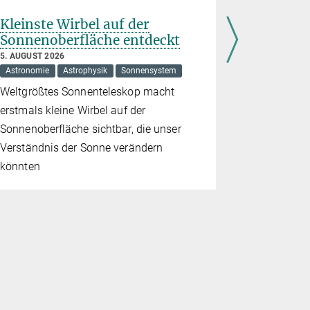
Kleinste Wirbel auf der
Bislang
Sonnenoberfläche entdeckt
Durchmu
hochene
5. AUGUST 2026
Univers
Astronomie
Astrophysik
Sonnensystem
31. JULI 2026
Weltgrößtes Sonnenteleskop macht
Astronomie
erstmals kleine Wirbel auf der
Schwarze Lö
Sonnenoberfläche sichtbar, die unser
In der zwei
Verständnis der Sonne verändern
des eRosit
könnten
befinden si
fast verdop
Röntgenque