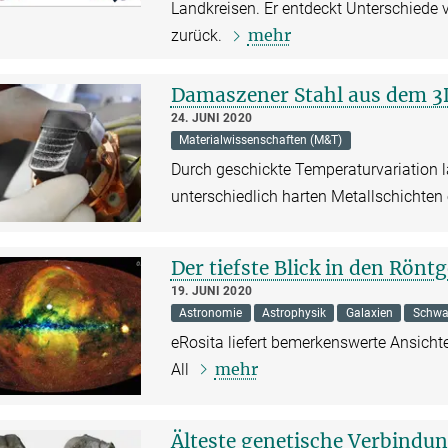
Landkreisen. Er entdeckt Unterschiede 
mehr
zurück.
Damaszener Stahl aus dem 3
24. JUNI 2020
Materialwissenschaften (M&T)
Durch geschickte Temperaturvariation l
unterschiedlich harten Metallschichte
Der tiefste Blick in den Rön
19. JUNI 2020
Astronomie
Astrophysik
Galaxien
Schwa
eRosita liefert bemerkenswerte Ansich
mehr
All
Älteste genetische Verbindu