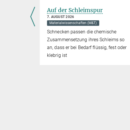
eta-
Auf der Schleimspur
7. AUGUST 2026
Materialwissenschaften (M&T)
Schnecken passen die chemische
Zusammensetzung ihres Schleims so
rschende
an, dass er bei Bedarf flüssig, fest oder
n, der
klebrig ist
rden konnte