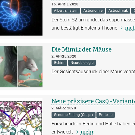
16. APRIL 2020
Albert Einstein
Astronomie
Astrophysik
Der Stern S2 umrundet das supermasse
meh
und bestätigt Einsteins Theorie
Die Mimik der Mäuse
2. APRIL 2020
Gehirn
Neurobiologie
Der Gesichtsausdruck einer Maus verrät
Neue präzisere Cas9-Variant
2. MÄRZ 2020
Genome Editing (Crispr)
Proteine
Forschende in Berlin und Halle haben 
mehr
entwickelt