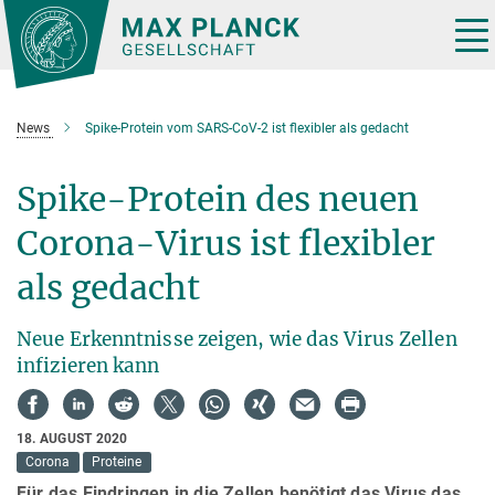
Hauptinhalt
Tog
nav
News
Spike-Protein vom SARS-CoV-2 ist flexibler als gedacht
Spike-Protein des neuen
Corona-Virus ist flexibler
als gedacht
Neue Erkenntnisse zeigen, wie das Virus Zellen
infizieren kann
18. AUGUST 2020
Corona
Proteine
Für das Eindringen in die Zellen benötigt das Virus das