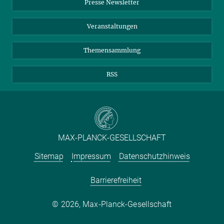
Presse Newsletter
Meldestelle Fehlverhalten
TikTok
YouTube
Netiquette
Veranstaltungen
Themensammlung
RSS
MAX-PLANCK-GESELLSCHAFT
Sitemap
Impressum
Datenschutzhinweis
Barrierefreiheit
2026, Max-Planck-Gesellschaft