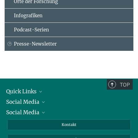
Orte der Forschung
Infografiken
Podcast-Serien
Presse-Newsletter
TOP
Quick Links
Social Media
Präsident
Social Media
Zahlen und Fakten
Bluesky
Jahresbericht
Mastodon
Facebook
Kontakt
Einkauf
LinkedIn
Instagram