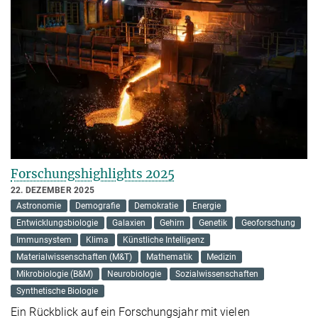
Forschungshighlights 2025
22. DEZEMBER 2025
Astronomie
Demografie
Demokratie
Energie
Entwicklungsbiologie
Galaxien
Gehirn
Genetik
Geoforschung
Immunsystem
Klima
Künstliche Intelligenz
Materialwissenschaften (M&T)
Mathematik
Medizin
Mikrobiologie (B&M)
Neurobiologie
Sozialwissenschaften
Synthetische Biologie
Ein Rückblick auf ein Forschungsjahr mit vielen