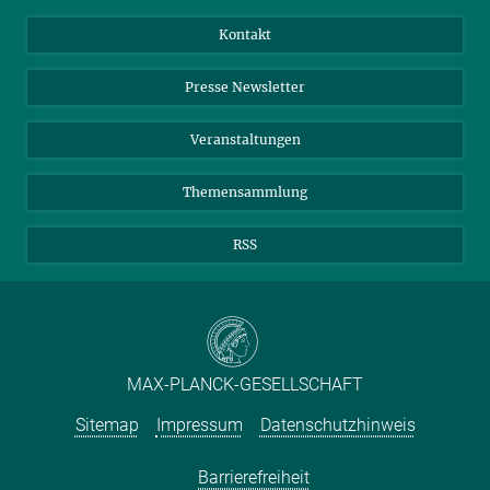
Jahresbericht
Mastodon
Facebook
Kontakt
Einkauf
LinkedIn
Instagram
Presse Newsletter
Meldestelle Fehlverhalten
TikTok
YouTube
Netiquette
Veranstaltungen
Themensammlung
RSS
MAX-PLANCK-GESELLSCHAFT
Sitemap
Impressum
Datenschutzhinweis
Barrierefreiheit