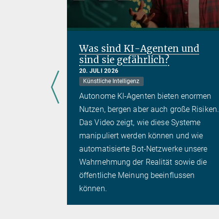
Was sind KI-Agenten und
sind sie gefährlich?
ien
20. JULI 2026
Künstliche Intelligenz
Autonome KI-Agenten bieten enormen
klärlich
Nutzen, bergen aber auch große Risiken.
nomie vor
Das Video zeigt, wie diese Systeme
schnell so
manipuliert werden können und wie
eues Video
automatisierte Bot-Netzwerke unsere
atson
Wahrnehmung der Realität sowie die
öffentliche Meinung beeinflussen
können.