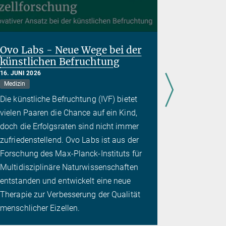
Ovo Labs - Neue Wege bei der
Ausweg 
künstlichen Befruchtung
Colling
16. JUNI 2026
14. APRIL 20
Medizin
Künstliche In
Sozialwissen
Die künstliche Befruchtung (IVF) bietet
Das Collin
vielen Paaren die Chance auf ein Kind,
eine Heraus
doch die Erfolgsraten sind nicht immer
betrifft: S
zufriedenstellend. Ovo Labs ist aus der
noch gestal
Forschung des Max-Planck-Instituts für
gesellschaf
Multidisziplinäre Naturwissenschaften
Die „Scien
entstanden und entwickelt eine neue
ermöglicht
Therapie zur Verbesserung der Qualität
Dilemma
menschlicher Eizellen.