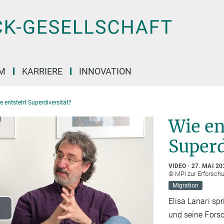
M
KARRIERE
INNOVATION
e entsteht Superdiversität?
Wie en
Superd
VIDEO
27. MAI 20
© MPI zur Erforschu
Migration
Elisa Lanari sp
und seine Forsc
lay