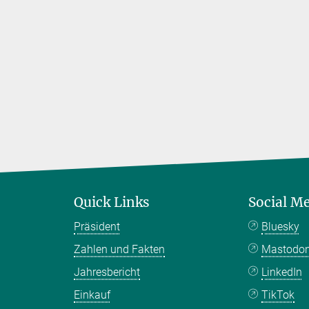
Quick Links
Social M
Präsident
Bluesky
Zahlen und Fakten
Mastodo
Jahresbericht
LinkedIn
Einkauf
TikTok