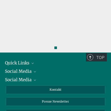
◼
TOP
Quick Links
Social Media
Präsident
Social Media
Zahlen und Fakten
Bluesky
Jahresbericht
Mastodon
Facebook
Kontakt
Einkauf
LinkedIn
Instagram
Presse Newsletter
Meldestelle Fehlverhalten
TikTok
YouTube