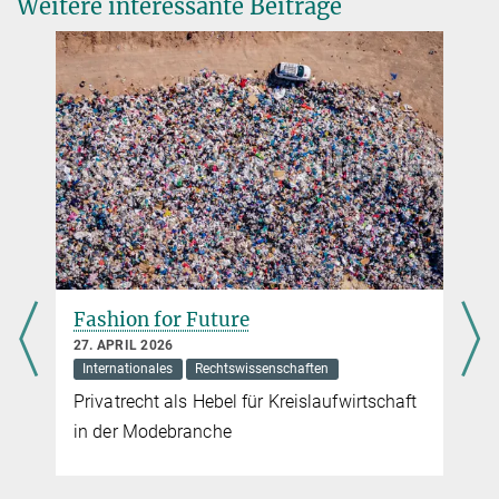
Weitere interessante Beiträge
Exzellenzhebel für die Forschung in Osteuropa
4. JULI 2017
Max-Planck-Gesellschaft initiiert Programm zur Stärkung der
Spitzenforschung in Mittel- und Osteuropa. Bis 2021 stehen bei der
Premiere in Polen zunächst zehn Millionen Euro für Top-Forscher
bereit.
Fashion for Future
27. APRIL 2026
Internationales
Rechtswissenschaften
Privatrecht als Hebel für Kreislaufwirtschaft
in der Modebranche