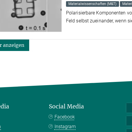
Materialwissenschaften (M&T)
Mater
Polarisierbare Komponenten von
Feld selbst zueinander, wenn s
 anzeigen
edia
Social Media
Facebook
n
Instagram