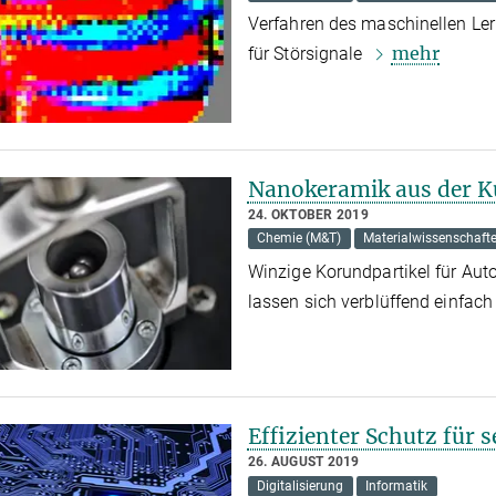
Verfahren des maschinellen Ler
mehr
für Störsignale
Nanokeramik aus der 
24. OKTOBER 2019
Chemie (M&T)
Materialwissenschaft
Winzige Korundpartikel für Aut
lassen sich verblüffend einfac
Effizienter Schutz für 
26. AUGUST 2019
Digitalisierung
Informatik