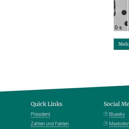
Mehr
Quick Links
Social M
Präsident
Bluesky
Zahlen und Fakten
Mastodo