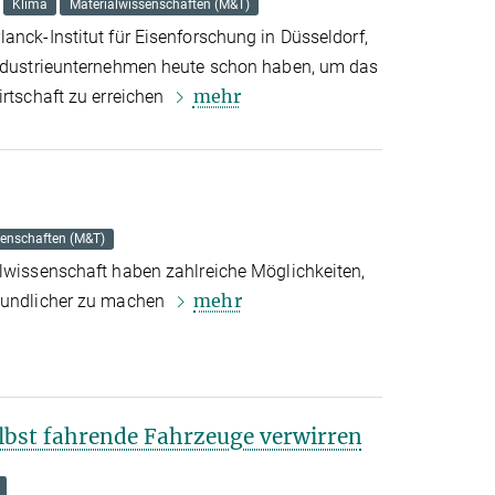
Klima
Materialwissenschaften (M&T)
anck-Institut für Eisenforschung in Düsseldorf,
Industrieunternehmen heute schon haben, um das
mehr
irtschaft zu erreichen
senschaften (M&T)
alwissenschaft haben zahlreiche Möglichkeiten,
mehr
reundlicher zu machen
lbst fahrende Fahrzeuge verwirren