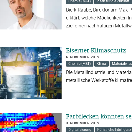
Chemie (M&T)
Ideen für die Zukunft
Dierk Raabe, Direktor am Max-Pl
erklärt, welche Möglichkeiten 
Ziel einer nachhaltigen Metallw
Eiserner Klimaschutz
6. NOVEMBER 2019
Chemie (M&T)
Klima
Materialwis
Die Metallindustrie und Materi
metallische Werkstoffe klimaf
Farbflecken könnten se
3. NOVEMBER 2019
Digitalisierung
Künstliche Intelligenz